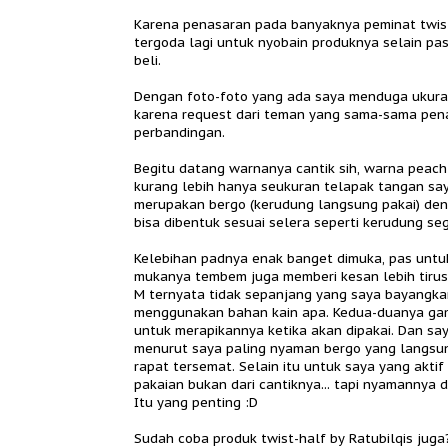
Karena penasaran pada banyaknya peminat twisth
tergoda lagi untuk nyobain produknya selain p
beli.
Dengan foto-foto yang ada saya menduga ukura
karena request dari teman yang sama-sama penas
perbandingan.
Begitu datang warnanya cantik sih, warna peach
kurang lebih hanya seukuran telapak tangan saya
merupakan bergo (kerudung langsung pakai) den
bisa dibentuk sesuai selera seperti kerudung seg
Kelebihan padnya enak banget dimuka, pas untuk
mukanya tembem juga memberi kesan lebih tirus
M ternyata tidak sepanjang yang saya bayangkan
menggunakan bahan kain apa. Kedua-duanya gamp
untuk merapikannya ketika akan dipakai. Dan saya
menurut saya paling nyaman bergo yang langsun
rapat tersemat. Selain itu untuk saya yang aktif
pakaian bukan dari cantiknya... tapi nyamannya d
Itu yang penting :D
Sudah coba produk twist-half by Ratubilqis juga