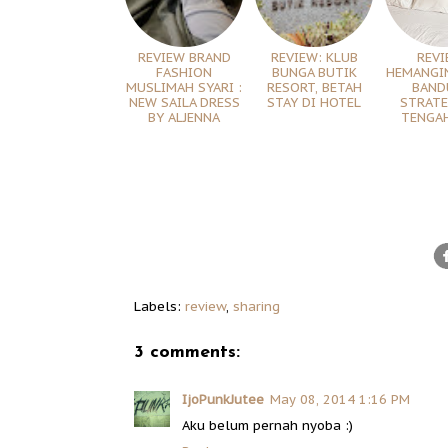
REVIEW BRAND
REVIEW: KLUB
REVI
FASHION
BUNGA BUTIK
HEMANGIN
MUSLIMAH SYARI :
RESORT, BETAH
BAND
NEW SAILA DRESS
STAY DI HOTEL
STRATE
BY ALJENNA
TENGAH
Labels:
review
,
sharing
3 comments:
IjoPunkJutee
May 08, 2014 1:16 PM
Aku belum pernah nyoba :)