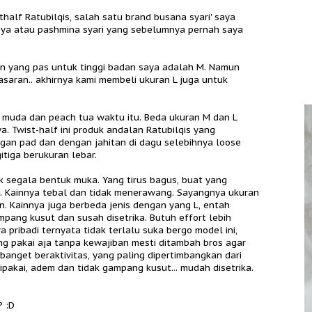
alf Ratubilqis, salah satu brand busana syari' saya
asya atau pashmina syari yang sebelumnya pernah saya
n yang pas untuk tinggi badan saya adalah M. Namun
aran.. akhirnya kami membeli ukuran L juga untuk
 muda dan peach tua waktu itu. Beda ukuran M dan L
. Twist-half ini produk andalan Ratubilqis yang
gan pad dan dengan jahitan di dagu selebihnya loose
itiga berukuran lebar.
 segala bentuk muka. Yang tirus bagus, buat yang
. Kainnya tebal dan tidak menerawang. Sayangnya ukuran
. Kainnya juga berbeda jenis dengan yang L, entah
ang kusut dan susah disetrika. Butuh effort lebih
 pribadi ternyata tidak terlalu suka bergo model ini,
g pakai aja tanpa kewajiban mesti ditambah bros agar
 banget beraktivitas, yang paling dipertimbangkan dari
ipakai, adem dan tidak gampang kusut... mudah disetrika.
? :D