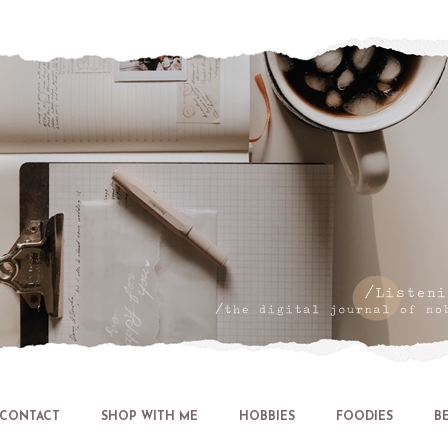
Let's talk about LIFE and Listen
CONTACT
SHOP WITH ME
HOBBIES
FOODIES
B