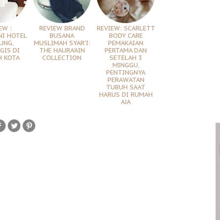
EW :
REVIEW BRAND
REVIEW: SCARLETT
I HOTEL
BUSANA
BODY CARE
UNG,
MUSLIMAH SYAR'I:
PEMAKAIAN
GIS DI
THE HAURA'AIN
PERTAMA DAN
 KOTA
COLLECTION
SETELAH 3
MINGGU,
PENTINGNYA
PERAWATAN
TUBUH SAAT
HARUS DI RUMAH
AJA