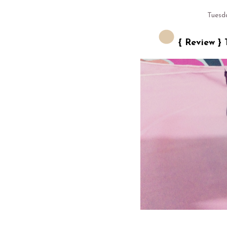
Tuesd
{ Review } T