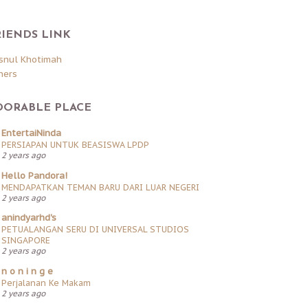
RIENDS LINK
snul Khotimah
hers
DORABLE PLACE
EntertaiNinda
PERSIAPAN UNTUK BEASISWA LPDP
2 years ago
Hello Pandora!
MENDAPATKAN TEMAN BARU DARI LUAR NEGERI
2 years ago
anindyarhd's
PETUALANGAN SERU DI UNIVERSAL STUDIOS
SINGAPORE
2 years ago
n o n i n g e
Perjalanan Ke Makam
2 years ago