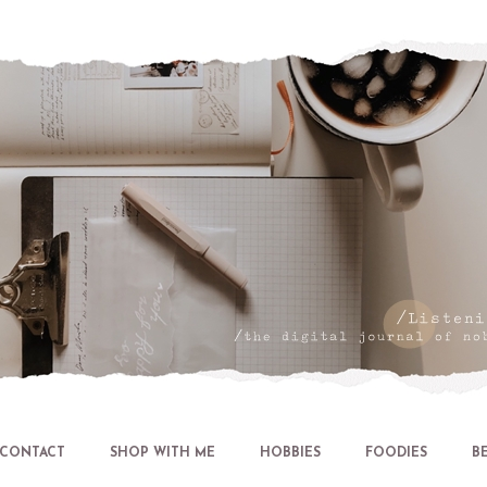
Let's talk about LIFE and Listen
CONTACT
SHOP WITH ME
HOBBIES
FOODIES
B