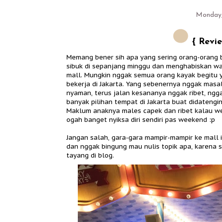
Monday,
{ Revie
Memang bener sih apa yang sering orang-orang b
sibuk di sepanjang minggu dan menghabiskan wakt
mall. Mungkin nggak semua orang kayak begitu ya
bekerja di Jakarta. Yang sebenernya nggak masa
nyaman, terus jalan kesananya nggak ribet, ng
banyak pilihan tempat di Jakarta buat didatengin
Maklum anaknya males capek dan ribet kalau w
ogah banget nyiksa diri sendiri pas weekend :p
Jangan salah, gara-gara mampir-mampir ke mall i
dan nggak bingung mau nulis topik apa, karena
tayang di blog.