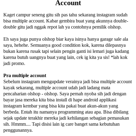
Account
Kaget campur seneng gitu sih pas tahu sekarang instagram sudah
bisa multiple account. Kabar gembira buat yang akunnya double-
double gitu jadi nggak repot lah ya contohnya pemilik olshop.
Eh saya juga punya olshop biar kaya isinya hanya garage sale ala
saya, hehehe. Semuanya good condition kok, karena dilepasnya
bukan karena rusak tapi selain pengin ganti isi lemari juga kadang
karena butuh uangnya buat yang lain, cek ig kita ya sis! *lah kok
jadi promo.
Pra multiple account
Sebelum instagram mengupdate verainya jadi bisa multiple account
kayak sekarang, multiple account udah jadi ladang mata
pencaharian olshop - olshop. Saya pernah nyoba sih jadi dengan
bayar jasa mereka kita bisa install di hape android applikasi
instagram kembar yang bisa kita pakai buat akun-akun yang
berbeda. Entah itu namanya programming atau apa. Bisa dibilang
sejak update terakhir mereka jadi kehilangan sebagian pemasukan
sih. Hmmm.... Tapi disisi lain ig care banget sama kebutuhan
penggunannya.