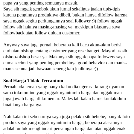
papa ya yang penting semuanya masuk.
Saya sih nggak gembok akun jurnal sekaligus jualan tipis-tipis
karena penginnya produknya dibeli, bukan hanya difollow karena
saya nggak segitu peritungannya soal follower :)) follow nggak
follow sih haknya masing-masing ya, meskipun biasanya saya
followback atau follow duluan customer.
Anyway saya juga pernah beberapa kali baca akun-akun berisi
curhatan olshop tentang customer yang rese banget. Mayoritas sih
olshop-olshop besar ya. Makanya sih nggak papa followers saya
cuma secimit yang penting pembelinya good behavior dan manis-
manis semua jadi bawaan seneng kan jualinnya :))
Soal Harga Tidak Tercantum
Pernah ada teman yang nanya kalau dia ngerasa kurang nyaman
sama toko online yang nggak nyantumin harga dan nggak mau
juga jawab harga di komentar. Males lah kalau harus kontak dulu
buat tanya harganya.
Nah kalau ini sebenarnya saya juga pelaku sih hehehe, banyak foto
produk saya yang nggak nyantumin harga, beberapa alasannya
adalah untuk menghindari persaingan harga dan atau nggak enak