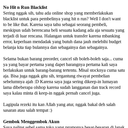
No Hit n Run Blacklist
Sering nggak sih, tahu ada online shop yang memberlakukan
blacklist untuk para pembelinya yang hit n run? Well I don't want
to be like that. Karena saya tahu sebagai seorang pembeli,
meskipun udah berencana beli sesuatu kadang ada aja sesuatu yang
terjadi di luar rencana. Halangan untuk transfer karena mbanking
error, keperluan mendadak yang butuh dana jauh melebihi budget
belanja kita tiap bulannya dan sebagainya dan sebagainya.
Selama bukan barang preorder, cancel sih boleh-boleh saja... cuma
ya yang bayar pertama yang dapet barangnya pertama kali saya
berlakukan untuk barang-barang tertentu. Misal stocknya cuma satu
aja. Bisa juga nggak gitu sih, tergantung riwayat pembelian
sebelumnya ajah :D Karena saya juga sering dikeep-in lumayan
lama dibeberapa olshop karena sudah langganan dan track record
saya kalau minta di keep-in nggak pernah cancel juga.
Lagipula rezeki itu kan Allah yang atur, nggak bakal deh salah
sasaran atau salah tempat :)
Gembok Menggembok Akun
Saya paling sebel sama toko yang promonya besar-besaran di lapak