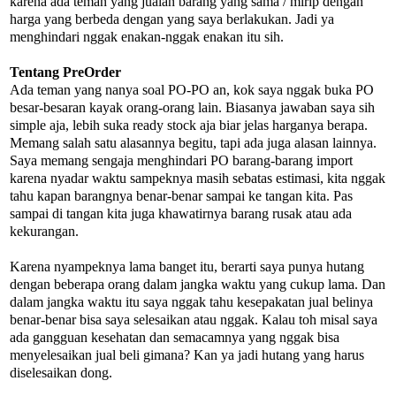
karena ada teman yang jualan barang yang sama / mirip dengan
harga yang berbeda dengan yang saya berlakukan. Jadi ya
menghindari nggak enakan-nggak enakan itu sih.
Tentang PreOrder
Ada teman yang nanya soal PO-PO an, kok saya nggak buka PO
besar-besaran kayak orang-orang lain. Biasanya jawaban saya sih
simple aja, lebih suka ready stock aja biar jelas harganya berapa.
Memang salah satu alasannya begitu, tapi ada juga alasan lainnya.
Saya memang sengaja menghindari PO barang-barang import
karena nyadar waktu sampeknya masih sebatas estimasi, kita nggak
tahu kapan barangnya benar-benar sampai ke tangan kita. Pas
sampai di tangan kita juga khawatirnya barang rusak atau ada
kekurangan.
Karena nyampeknya lama banget itu, berarti saya punya hutang
dengan beberapa orang dalam jangka waktu yang cukup lama. Dan
dalam jangka waktu itu saya nggak tahu kesepakatan jual belinya
benar-benar bisa saya selesaikan atau nggak. Kalau toh misal saya
ada gangguan kesehatan dan semacamnya yang nggak bisa
menyelesaikan jual beli gimana? Kan ya jadi hutang yang harus
diselesaikan dong.