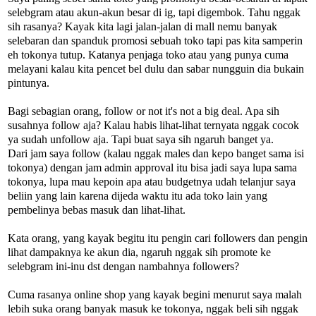
selebgram atau akun-akun besar di ig, tapi digembok. Tahu nggak
sih rasanya? Kayak kita lagi jalan-jalan di mall nemu banyak
selebaran dan spanduk promosi sebuah toko tapi pas kita samperin
eh tokonya tutup. Katanya penjaga toko atau yang punya cuma
melayani kalau kita pencet bel dulu dan sabar nungguin dia bukain
pintunya.
Bagi sebagian orang, follow or not it's not a big deal. Apa sih
susahnya follow aja? Kalau habis lihat-lihat ternyata nggak cocok
ya sudah unfollow aja. Tapi buat saya sih ngaruh banget ya.
Dari jam saya follow (kalau nggak males dan kepo banget sama isi
tokonya) dengan jam admin approval itu bisa jadi saya lupa sama
tokonya, lupa mau kepoin apa atau budgetnya udah telanjur saya
beliin yang lain karena dijeda waktu itu ada toko lain yang
pembelinya bebas masuk dan lihat-lihat.
Kata orang, yang kayak begitu itu pengin cari followers dan pengin
lihat dampaknya ke akun dia, ngaruh nggak sih promote ke
selebgram ini-inu dst dengan nambahnya followers?
Cuma rasanya online shop yang kayak begini menurut saya malah
lebih suka orang banyak masuk ke tokonya, nggak beli sih nggak