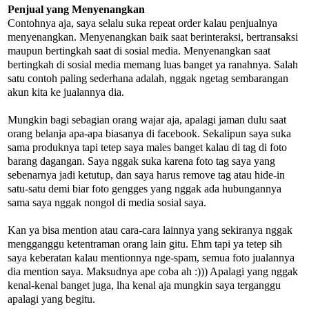
Penjual yang Menyenangkan
Contohnya aja, saya selalu suka repeat order kalau penjualnya
menyenangkan. Menyenangkan baik saat berinteraksi, bertransaksi
maupun bertingkah saat di sosial media. Menyenangkan saat
bertingkah di sosial media memang luas banget ya ranahnya. Salah
satu contoh paling sederhana adalah, nggak ngetag sembarangan
akun kita ke jualannya dia.
Mungkin bagi sebagian orang wajar aja, apalagi jaman dulu saat
orang belanja apa-apa biasanya di facebook. Sekalipun saya suka
sama produknya tapi tetep saya males banget kalau di tag di foto
barang dagangan. Saya nggak suka karena foto tag saya yang
sebenarnya jadi ketutup, dan saya harus remove tag atau hide-in
satu-satu demi biar foto gengges yang nggak ada hubungannya
sama saya nggak nongol di media sosial saya.
Kan ya bisa mention atau cara-cara lainnya yang sekiranya nggak
mengganggu ketentraman orang lain gitu. Ehm tapi ya tetep sih
saya keberatan kalau mentionnya nge-spam, semua foto jualannya
dia mention saya. Maksudnya ape coba ah :))) Apalagi yang nggak
kenal-kenal banget juga, lha kenal aja mungkin saya terganggu
apalagi yang begitu.