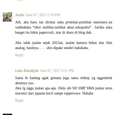
Andie
June 07, 2017 2:10 PM
Aih, aku baru tau dirimu suka printilan-printilan stationery-an
wahhahaha *after melihat-melihat akun tokopedia*.. Istriku suka
banget itu bikin papercraft, ntar di share di blog dah..
Aku udah jualan sejak 2012an, jualan kamera bekas dan film
analog, hasilnya....... abis dipake sendiri hahahaha.
Reply
Lulu Khodijah
June 07, 2017 4:51 PM
Sama ih kadang agak gimana juga sama olshop yg nggembok
akunnya yaa..
Aku lg ngga jualan apa-apa. Dulu sih SD SMP SMA jualan terus
macem2 dari jajanan kecil sampe tupperware. Hahaha
Reply