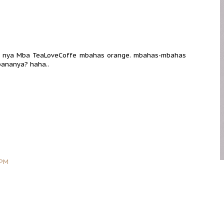
blog nya Mba TeaLoveCoffe mbahas orange. mbahas-mbahas
pananya? haha..
 PM