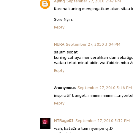
Ajeng
September 27, 2010 2:42 PM
Karena kuning mengingatkan akan silau k
Sore Nyin..
Reply
NURA
September 27, 2010 3:04 PM
salam sobat
kuning cahaya mencerahkan dan sekalig
walau telat minal aidin walfaidzin mba 
Reply
Anonymous
September 27, 2010 3:16 PM
inspiratif banget...mmmmmmmm.....nyontek
Reply
NTRage03
September 27, 2010 3:32 PM
wah, kata2na lum nyampe q :D