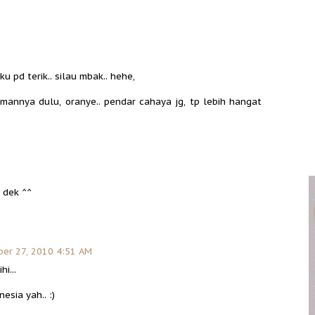
 pd terik.. silau mbak.. hehe,
mannya dulu, oranye.. pendar cahaya jg, tp lebih hangat
 dek ^^
er 27, 2010 4:51 AM
hi...
esia yah.. :)