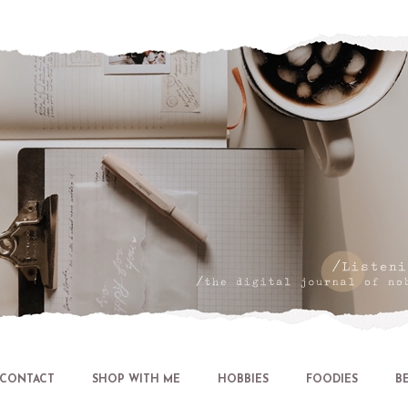
Let's talk about LIFE and Listen
CONTACT
SHOP WITH ME
HOBBIES
FOODIES
B