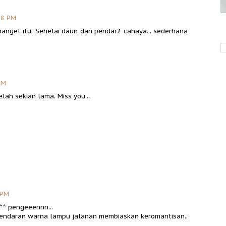
28 PM
banget itu. Sehelai daun dan pendar2 cahaya... sederhana
PM
elah sekian lama. Miss you...
 PM
.^^ pengeeennn...
pendaran warna lampu jalanan membiaskan keromantisan..