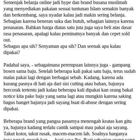
Semenjak belanja online jadi hype dan brand busana muslimah
yang menyediakan pakaian sesuai tuntunan Islam semakin banyak
dan berkembang, saya nyadar kalau jadi makin sering belanja.
Sebagian karena beneran suka dan butuh, sebagian lainnya karena
penasaran. Bahkan harga diatas satu juta juga saya beli atas dasar
rasa penasaran, apalagi kalau peminatnya banyak dan cepet sold
out.
Sebagus apa sih? Senyaman apa sih? Dan seenak apa kalau
dipakai?
Padahal saya, - sebagaimana perempuan lainnya juga - gampang
bosen sama baju. Setelah beberapa kali pakai satu baju, terus sudah
malas pakai lagi dengan berbagai sebab. Kadang, karena ada
kurang pasnya di hati aja dari sisi cutting atau bahan, bajunya
bercorak tertentu jadi kalau beberapa kali dipakai kan orang bakal
notice kita pake baju yang sama lagi atau mungkin karena saking
bagus banget bajunya jadi sayang buat di-abuse dengan sering
dipakai.
Beberapa brand yang pangsa pasarnya menengah keatas kan gitu
ya, bajunya kadang terlalu cantik sampai mau pakai aja sayang.
Takut kotor, takut rusak, macem-macem lah. Soalnya harganya
juga nggak murah kan.. – bagi saya lho. Bagi sebagian orang yang