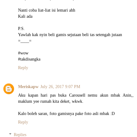
Nanti coba liat-liat isi lemari ahh
Kali ada
P.S.
Yawlah kak nyin beli gamis sejutaan beli tas setengah jutaan
=____=
#wow
#takdisangka
Reply
Meriskapw
July 26, 2017 9:07 PM
Aku kapan hari pas buka Carousell nemu akun mbak Anin,,
maklum yee rumah kita deket, wkwk.
Kalo boleh saran, foto gamisnya pake foto asli mbak :D
Reply
Replies