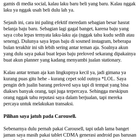
gamis di media social, kalau laku baru beli yang baru. Kalau nggak
laku ya nggak usah beli dulu lah ya.
Sejauh ini, cara ini paling efektif meredam sebagian besar hasrat
belanja baju baru. Sebagian lagi gagal banget, karena baju yang
saya coba lepas ternyata laku-laku aja (nggak tahu kudu sedih atau
seneng). Dulunya saya lepas baju di sosmed instagram, beberapa
bulan terakhir ini sih lebih sering antar teman aja. Soalnya akun
yang dulu saya pakai buat lepas baju preloved sekarang dipakainya
buat akun planner yang kadang menyambi jualan stationary.
Kalau antar teman aja kan lingkupnya kecil ya, jadi gimana ya
kurang puas gitu hehe - kurang cepet sold outnya *LOL. Saya
pengin deh jualin barang preloved saya tapi di tempat yang bisa
diakses banyak orang, tapi juga terpercaya. Sehingga meskipun
orang nggak tahu reputasi saya dalam berjualan, tapi mereka
percaya untuk melakukan transaksi.
Pilihan saya jatuh pada Carousell.
Sebenarnya dulu pernah pakai Carousell, tapi udah lama banget
jaman saya masih pakai tablet CDMA generasi android pas barusan