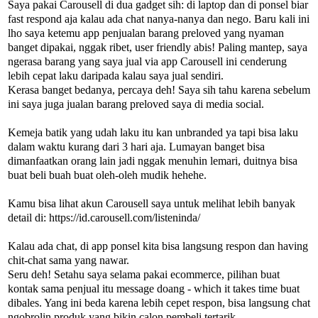
Saya pakai Carousell di dua gadget sih: di laptop dan di ponsel biar
fast respond aja kalau ada chat nanya-nanya dan nego. Baru kali ini
lho saya ketemu app penjualan barang preloved yang nyaman
banget dipakai, nggak ribet, user friendly abis! Paling mantep, saya
ngerasa barang yang saya jual via app Carousell ini cenderung
lebih cepat laku daripada kalau saya jual sendiri.
Kerasa banget bedanya, percaya deh! Saya sih tahu karena sebelum
ini saya juga jualan barang preloved saya di media social.
Kemeja batik yang udah laku itu kan unbranded ya tapi bisa laku
dalam waktu kurang dari 3 hari aja. Lumayan banget bisa
dimanfaatkan orang lain jadi nggak menuhin lemari, duitnya bisa
buat beli buah buat oleh-oleh mudik hehehe.
Kamu bisa lihat akun Carousell saya untuk melihat lebih banyak
detail di: https://id.carousell.com/listeninda/
Kalau ada chat, di app ponsel kita bisa langsung respon dan having
chit-chat sama yang nawar.
Seru deh! Setahu saya selama pakai ecommerce, pilihan buat
kontak sama penjual itu message doang - which it takes time buat
dibales. Yang ini beda karena lebih cepet respon, bisa langsung chat
ngobrolin produk yang bikin calon pembeli tertarik.