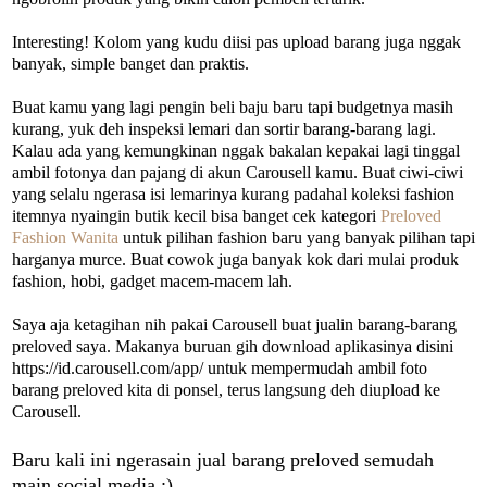
Interesting! Kolom yang kudu diisi pas upload barang juga nggak
banyak, simple banget dan praktis.
Buat kamu yang lagi pengin beli baju baru tapi budgetnya masih
kurang, yuk deh inspeksi lemari dan sortir barang-barang lagi.
Kalau ada yang kemungkinan nggak bakalan kepakai lagi tinggal
ambil fotonya dan pajang di akun Carousell kamu. Buat ciwi-ciwi
yang selalu ngerasa isi lemarinya kurang padahal koleksi fashion
itemnya nyaingin butik kecil bisa banget cek kategori
Preloved
Fashion Wanita
untuk pilihan fashion baru yang banyak pilihan tapi
harganya murce. Buat cowok juga banyak kok dari mulai produk
fashion, hobi, gadget macem-macem lah.
Saya aja ketagihan nih pakai Carousell buat jualin barang-barang
preloved saya. Makanya buruan gih download aplikasinya disini
https://id.carousell.com/app/ untuk mempermudah ambil foto
barang preloved kita di ponsel, terus langsung deh diupload ke
Carousell.
Baru kali ini ngerasain jual barang preloved semudah
main social media ;)