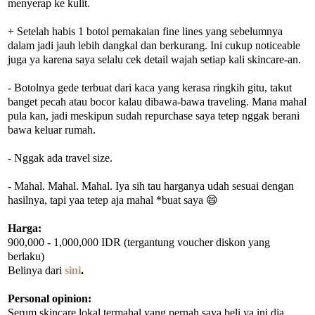
menyerap ke kulit.
+ Setelah habis 1 botol pemakaian fine lines yang sebelumnya
dalam jadi jauh lebih dangkal dan berkurang. Ini cukup noticeable
juga ya karena saya selalu cek detail wajah setiap kali skincare-an.
- Botolnya gede terbuat dari kaca yang kerasa ringkih gitu, takut
banget pecah atau bocor kalau dibawa-bawa traveling. Mana mahal
pula kan, jadi meskipun sudah repurchase saya tetep nggak berani
bawa keluar rumah.
- Nggak ada travel size.
- Mahal. Mahal. Mahal. Iya sih tau harganya udah sesuai dengan
hasilnya, tapi yaa tetep aja mahal *buat saya 😄
Harga:
900,000 - 1,000,000 IDR (tergantung voucher diskon yang
berlaku)
Belinya dari
sini
.
Personal opinion:
Serum skincare lokal termahal yang pernah saya beli ya ini dia.