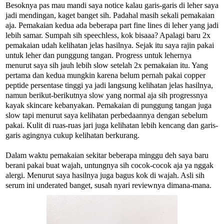
Besoknya pas mau mandi saya notice kalau garis-garis di leher saya
jadi mendingan, kaget banget sih. Padahal masih sekali pemakaian
aja. Pemakaian kedua ada beberapa part fine lines di leher yang jadi
lebih samar. Sumpah sih speechless, kok bisaaa? Apalagi baru 2x
pemakaian udah kelihatan jelas hasilnya. Sejak itu saya rajin pakai
untuk leher dan punggung tangan. Progress untuk lehernya
menurut saya sih jauh lebih slow setelah 2x pemakaian itu. Yang
pertama dan kedua mungkin karena belum pernah pakai copper
peptide persentase tinggi ya jadi langsung kelihatan jelas hasilnya,
namun berikut-berikutnya slow yang normal aja sih progressnya
kayak skincare kebanyakan. Pemakaian di punggung tangan juga
slow tapi menurut saya kelihatan perbedaannya dengan sebelum
pakai. Kulit di ruas-ruas jari juga kelihatan lebih kencang dan garis-
garis agingnya cukup kelihatan berkurang.
Dalam waktu pemakaian sekitar beberapa minggu deh saya baru
berani pakai buat wajah, untungnya sih cocok-cocok aja ya nggak
alergi. Menurut saya hasilnya juga bagus kok di wajah. Asli sih
serum ini underated banget, susah nyari reviewnya dimana-mana.