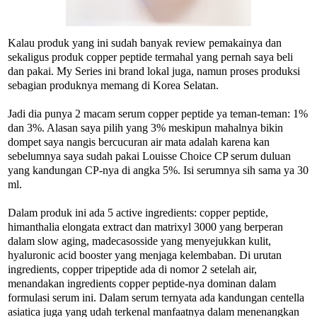
Kalau produk yang ini sudah banyak review pemakainya dan
sekaligus produk copper peptide termahal yang pernah saya beli
dan pakai. My Series ini brand lokal juga, namun proses produksi
sebagian produknya memang di Korea Selatan.
Jadi dia punya 2 macam serum copper peptide ya teman-teman: 1%
dan 3%. Alasan saya pilih yang 3% meskipun mahalnya bikin
dompet saya nangis bercucuran air mata adalah karena kan
sebelumnya saya sudah pakai Louisse Choice CP serum duluan
yang kandungan CP-nya di angka 5%. Isi serumnya sih sama ya 30
ml.
Dalam produk ini ada 5 active ingredients: copper peptide,
himanthalia elongata extract dan matrixyl 3000 yang berperan
dalam slow aging, madecasosside yang menyejukkan kulit,
hyaluronic acid booster yang menjaga kelembaban. Di urutan
ingredients, copper tripeptide ada di nomor 2 setelah air,
menandakan ingredients copper peptide-nya dominan dalam
formulasi serum ini. Dalam serum ternyata ada kandungan centella
asiatica juga yang udah terkenal manfaatnya dalam menenangkan