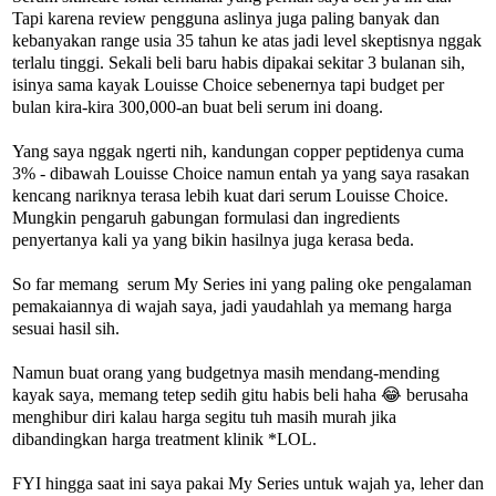
Tapi karena review pengguna aslinya juga paling banyak dan
kebanyakan range usia 35 tahun ke atas jadi level skeptisnya nggak
terlalu tinggi. Sekali beli baru habis dipakai sekitar 3 bulanan sih,
isinya sama kayak Louisse Choice sebenernya tapi budget per
bulan kira-kira 300,000-an buat beli serum ini doang.
Yang saya nggak ngerti nih, kandungan copper peptidenya cuma
3% - dibawah Louisse Choice namun entah ya yang saya rasakan
kencang nariknya terasa lebih kuat dari serum Louisse Choice.
Mungkin pengaruh gabungan formulasi dan ingredients
penyertanya kali ya yang bikin hasilnya juga kerasa beda.
So far memang serum My Series ini yang paling oke pengalaman
pemakaiannya di wajah saya, jadi yaudahlah ya memang harga
sesuai hasil sih.
Namun buat orang yang budgetnya masih mendang-mending
kayak saya, memang tetep sedih gitu habis beli haha 😂 berusaha
menghibur diri kalau harga segitu tuh masih murah jika
dibandingkan harga treatment klinik *LOL.
FYI hingga saat ini saya pakai My Series untuk wajah ya, leher dan