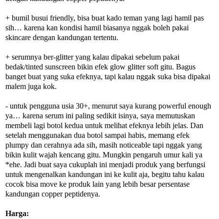
+ bumil busui friendly, bisa buat kado teman yang lagi hamil pas
sih… karena kan kondisi hamil biasanya nggak boleh pakai
skincare dengan kandungan tertentu.
+ serumnya ber-glitter yang kalau dipakai sebelum pakai
bedak/tinted sunscreen bikin efek glow glitter soft gitu. Bagus
banget buat yang suka efeknya, tapi kalau nggak suka bisa dipakai
malem juga kok.
- untuk pengguna usia 30+, menurut saya kurang powerful enough
ya… karena serum ini paling sedikit isinya, saya memutuskan
membeli lagi botol kedua untuk melihat efeknya lebih jelas. Dan
setelah menggunakan dua botol sampai habis, memang efek
plumpy dan cerahnya ada sih, masih noticeable tapi nggak yang
bikin kulit wajah kencang gitu. Mungkin pengaruh umur kali ya
*ehe. Jadi buat saya cukuplah ini menjadi produk yang berfungsi
untuk mengenalkan kandungan ini ke kulit aja, begitu tahu kalau
cocok bisa move ke produk lain yang lebih besar persentase
kandungan copper peptidenya.
Harga: