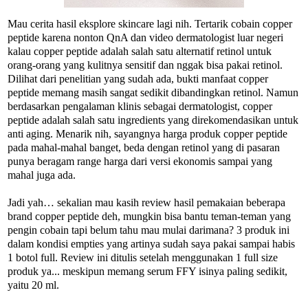
Mau cerita hasil eksplore skincare lagi nih. Tertarik cobain copper
peptide karena nonton QnA dan video dermatologist luar negeri
kalau copper peptide adalah salah satu alternatif retinol untuk
orang-orang yang kulitnya sensitif dan nggak bisa pakai retinol.
Dilihat dari penelitian yang sudah ada, bukti manfaat copper
peptide memang masih sangat sedikit dibandingkan retinol. Namun
berdasarkan pengalaman klinis sebagai dermatologist, copper
peptide adalah salah satu ingredients yang direkomendasikan untuk
anti aging. Menarik nih, sayangnya harga produk copper peptide
pada mahal-mahal banget, beda dengan retinol yang di pasaran
punya beragam range harga dari versi ekonomis sampai yang
mahal juga ada.
Jadi yah… sekalian mau kasih review hasil pemakaian beberapa
brand copper peptide deh, mungkin bisa bantu teman-teman yang
pengin cobain tapi belum tahu mau mulai darimana? 3 produk ini
dalam kondisi empties yang artinya sudah saya pakai sampai habis
1 botol full. Review ini ditulis setelah menggunakan 1 full size
produk ya... meskipun memang serum FFY isinya paling sedikit,
yaitu 20 ml.