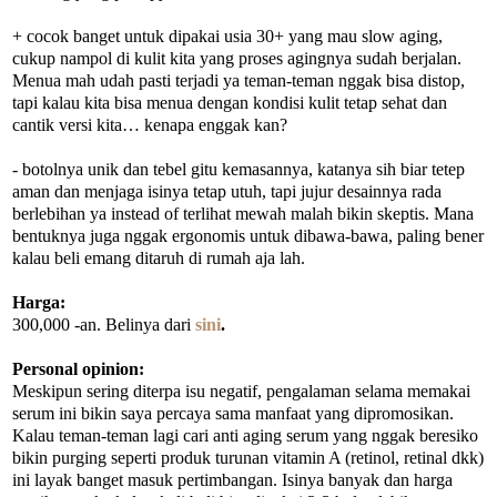
+ cocok banget untuk dipakai usia 30+ yang mau slow aging,
cukup nampol di kulit kita yang proses agingnya sudah berjalan.
Menua mah udah pasti terjadi ya teman-teman nggak bisa distop,
tapi kalau kita bisa menua dengan kondisi kulit tetap sehat dan
cantik versi kita… kenapa enggak kan?
- botolnya unik dan tebel gitu kemasannya, katanya sih biar tetep
aman dan menjaga isinya tetap utuh, tapi jujur desainnya rada
berlebihan ya instead of terlihat mewah malah bikin skeptis. Mana
bentuknya juga nggak ergonomis untuk dibawa-bawa, paling bener
kalau beli emang ditaruh di rumah aja lah.
Harga:
300,000 -an. Belinya dari
sini
.
Personal opinion:
Meskipun sering diterpa isu negatif, pengalaman selama memakai
serum ini bikin saya percaya sama manfaat yang dipromosikan.
Kalau teman-teman lagi cari anti aging serum yang nggak beresiko
bikin purging seperti produk turunan vitamin A (retinol, retinal dkk)
ini layak banget masuk pertimbangan. Isinya banyak dan harga