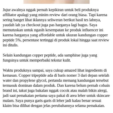
Jujur awalnya nggak pernah kepikiran untuk beli produknya
affiliator apalagi yang minim review dari orang biasa. Tapi karena
sering banget lihat iklannya seliweran berikut hasil tes labnya,
yaudah lah ya checkout juga pas harganya lagi bagus. Saya
memutuskan untuk ngasih kesempatan ke produk influencer ini
karena harganya yang affordable untuk ukuran kandungan copper
peptide 5%, persentase tertinggi di produk lokal hingga saat review
ini ditulis.
Selain kandungan copper peptide, ada samphirae juga yang
fungsinya untuk memperbaiki tekstur kulit.
Waktu produknya sampai, saya cukup amazed lihat ingredients di
kemasan. Copper tripeptide ada di baris nomer 3 dari depan setelah
water dan propylene glycol, pertanda memang kandungan tersebut
termasuk dominan dalam produk. Dan karena belum pernah cobain
brand ini, takut juga bakalan nggak cocok atau malah bikin alergi,
jadi saat pemakaian pertama saya pakai di area leher untuk skincare
malam. Saya punya garis-garis di leher jadi kalau benar sesuai
klaim bisa dilihat dengan jelas perubahannya selama pemakaian.