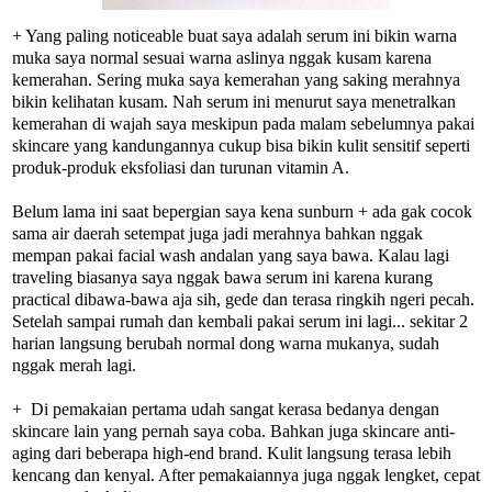
+ Yang paling noticeable buat saya adalah serum ini bikin warna
muka saya normal sesuai warna aslinya nggak kusam karena
kemerahan. Sering muka saya kemerahan yang saking merahnya
bikin kelihatan kusam. Nah serum ini menurut saya menetralkan
kemerahan di wajah saya meskipun pada malam sebelumnya pakai
skincare yang kandungannya cukup bisa bikin kulit sensitif seperti
produk-produk eksfoliasi dan turunan vitamin A.
Belum lama ini saat bepergian saya kena sunburn + ada gak cocok
sama air daerah setempat juga jadi merahnya bahkan nggak
mempan pakai facial wash andalan yang saya bawa. Kalau lagi
traveling biasanya saya nggak bawa serum ini karena kurang
practical dibawa-bawa aja sih, gede dan terasa ringkih ngeri pecah.
Setelah sampai rumah dan kembali pakai serum ini lagi... sekitar 2
harian langsung berubah normal dong warna mukanya, sudah
nggak merah lagi.
+ Di pemakaian pertama udah sangat kerasa bedanya dengan
skincare lain yang pernah saya coba. Bahkan juga skincare anti-
aging dari beberapa high-end brand. Kulit langsung terasa lebih
kencang dan kenyal. After pemakaiannya juga nggak lengket, cepat