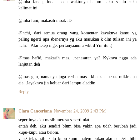
@mba fanda, indah pada waktunya hemm. .aku selalu suka
kalimat ini
.
@mba fani, makasih mbak :D
.
@nchi, dari semua orang yang komentar kayaknya kamu yg
paling ngerti apa sbenernya yg aku masukan k dlm tulisan ini ya
nchi. . Aku tetep inget pertanyaanmu wkt d Ym itu :)
.
@mas hafid, makasih mas. .penasaran ya? Kyknya ngga ada
lanjutan deh
.
@mas gun, namanya juga cerita mas. .kita kan bebas mikir apa
aja. .layaknya jin keluar dari lampu aladdin
Reply
Clara Canceriana
November 24, 2009 2:43 PM
sepertinya aku masih merasa seperti ulat
entah deh, aku sendiri blum bisa yakin apa udah berubah jadi
kupu-kupu atau belom.
yang jelas, sih, kalo kupu-kupu malem bukan aku banget...hihi