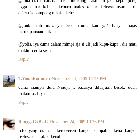
@mba clara, hahaha masih mending.. aku nih jadi kepompong
ngga keluar keluar.. keburu males keluar, kelewat nyaman di
dalem kepompong mbak.. hehe
.
@jonk, nah makanya bro.. ironis kan ya? hanya majas
perumpamaan kok :p
.
@yolis, iya cuma dalam mimpi aja si uli jadi kupu-kupu.. dia mati
diakhir cerita sista..
Reply
T.Yonaskummen
November 24, 2009 10:32 PM
cuma mampir dulu Nindya.... bacanya dilanjutin besok, udah
malam soalnya...
Reply
RanggaGoBloG
November 24, 2009 10:36 PM
foto yang diatas... kereeeeeen banget sumpah... kena banget
feelnyah.... salam kenal...