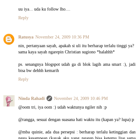
uu iya... uda ku follow lho....
Reply
Ratusya
November 24, 2009 10:36 PM
nin, pertanyaan sayah, apakah si uli itu berharap terlalu tinggi ya?
sama kaya sayah ngarepin Christian sugiono *halahhh*
ps. senangnya blogspot udah ga di blok lagih ama smart :), jadi
bisa bw dehhh kemarih
Reply
Ninda Rahadi
November 24, 2009 10:46 PM
@oom tri, iya oom :) udah waktunya ngiler nih :p
@rangga, sesuai dengan suasana hati waktu itu (kapan ya? lupa):p
@mba quinie, ada dua persepsi : berharap terlalu ketinggian dan
ngga kesampean (kayak aku yang ngarep bisa ketemu live sama