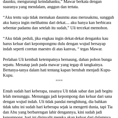
daunku, mengurangi keindahanku,” Mawar berkata dengan
suaranya yang mendalam, anggun dan tertata.
“Aku tentu saja tidak memakan daunmu atau merusakmu, sungguh
aku hanya ingin melihatmu dari dekat.... aku hanya kan berbicara
sebentar padamu dan setelah itu sudah,” Uli tercekat memohon.
“Aku tidak peduli, jika engkau ingin dekat-dekat denganku kau
harus keluar dari kepompongmu dulu dengan wujud bersayap
indah seperti coretan maestro di atas kanvas, “ tegas Mawar.
Perlahan Uli kembali ketempatnya bernaung, dahan pohon bunga
sepatu. Menatap jauh pada mawar yang tegap di tangkainya.
Bertanya-tanya dalam hati tentang kapan berubah menjadi Kupu-
Kupu.
===
Entah sudah hari keberapa, rasanya Uli tidak sabar dan jadi begitu
lelah menunggu. Menunggu jadi kepompong dan keluar dari sana
dengan wujud indah. Uli tidak pandai menghitung, dia bahkan
tidak tahu ini sudah hari keberapa sejak ia mengerti dunia, tapi Tia
dan Abu yang berbarengan lahir dengannya, kini sudah jadi
kepompong, hari ini disinyalir mereka akan keluar dari dalamnya