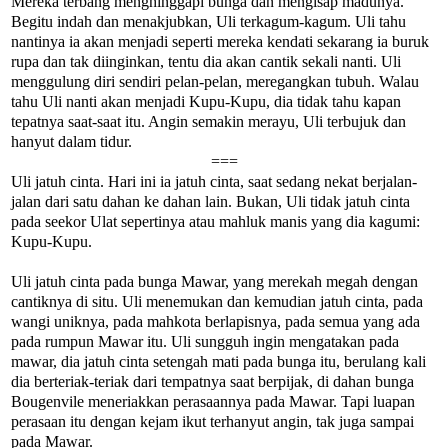
Mereka terbang menghinggapi bunga dan mengisap madunya.
Begitu indah dan menakjubkan, Uli terkagum-kagum. Uli tahu
nantinya ia akan menjadi seperti mereka kendati sekarang ia buruk
rupa dan tak diinginkan, tentu dia akan cantik sekali nanti. Uli
menggulung diri sendiri pelan-pelan, meregangkan tubuh. Walau
tahu Uli nanti akan menjadi Kupu-Kupu, dia tidak tahu kapan
tepatnya saat-saat itu. Angin semakin merayu, Uli terbujuk dan
hanyut dalam tidur.
===
Uli jatuh cinta. Hari ini ia jatuh cinta, saat sedang nekat berjalan-
jalan dari satu dahan ke dahan lain. Bukan, Uli tidak jatuh cinta
pada seekor Ulat sepertinya atau mahluk manis yang dia kagumi:
Kupu-Kupu.
Uli jatuh cinta pada bunga Mawar, yang merekah megah dengan
cantiknya di situ. Uli menemukan dan kemudian jatuh cinta, pada
wangi uniknya, pada mahkota berlapisnya, pada semua yang ada
pada rumpun Mawar itu. Uli sungguh ingin mengatakan pada
mawar, dia jatuh cinta setengah mati pada bunga itu, berulang kali
dia berteriak-teriak dari tempatnya saat berpijak, di dahan bunga
Bougenvile meneriakkan perasaannya pada Mawar. Tapi luapan
perasaan itu dengan kejam ikut terhanyut angin, tak juga sampai
pada Mawar.