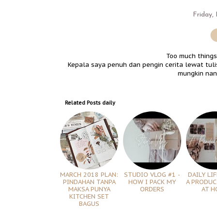
Friday,
Too much things 
Kepala saya penuh dan pengin cerita lewat tuli
mungkin nant
Related Posts
daily
MARCH 2018 PLAN:
STUDIO VLOG #1 -
DAILY LIF
PINDAHAN TANPA
HOW I PACK MY
A PRODUC
MAKSA PUNYA
ORDERS
AT H
KITCHEN SET
BAGUS