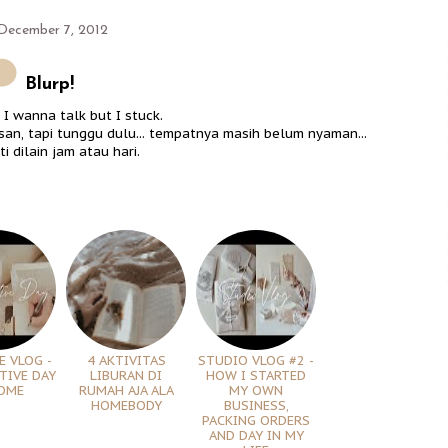
 December 7, 2012
Blurp!
I wanna talk but I stuck.
san, tapi tunggu dulu... tempatnya masih belum nyaman...
i dilain jam atau hari.
E VLOG -
4 AKTIVITAS
STUDIO VLOG #2 -
TIVE DAY
LIBURAN DI
HOW I STARTED
OME
RUMAH AJA ALA
MY OWN
HOMEBODY
BUSINESS,
PACKING ORDERS
AND DAY IN MY