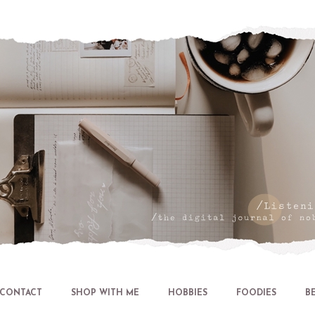
Let's talk about LIFE and Listen
CONTACT
SHOP WITH ME
HOBBIES
FOODIES
B