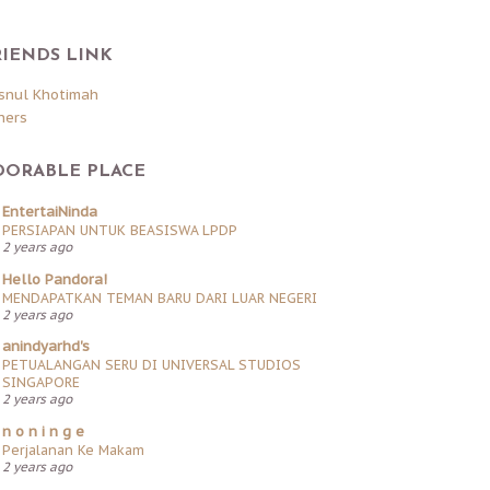
RIENDS LINK
snul Khotimah
hers
DORABLE PLACE
EntertaiNinda
PERSIAPAN UNTUK BEASISWA LPDP
2 years ago
Hello Pandora!
MENDAPATKAN TEMAN BARU DARI LUAR NEGERI
2 years ago
anindyarhd's
PETUALANGAN SERU DI UNIVERSAL STUDIOS
SINGAPORE
2 years ago
n o n i n g e
Perjalanan Ke Makam
2 years ago