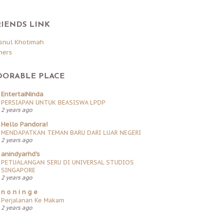
RIENDS LINK
snul Khotimah
hers
DORABLE PLACE
EntertaiNinda
PERSIAPAN UNTUK BEASISWA LPDP
2 years ago
Hello Pandora!
MENDAPATKAN TEMAN BARU DARI LUAR NEGERI
2 years ago
anindyarhd's
PETUALANGAN SERU DI UNIVERSAL STUDIOS
SINGAPORE
2 years ago
n o n i n g e
Perjalanan Ke Makam
2 years ago