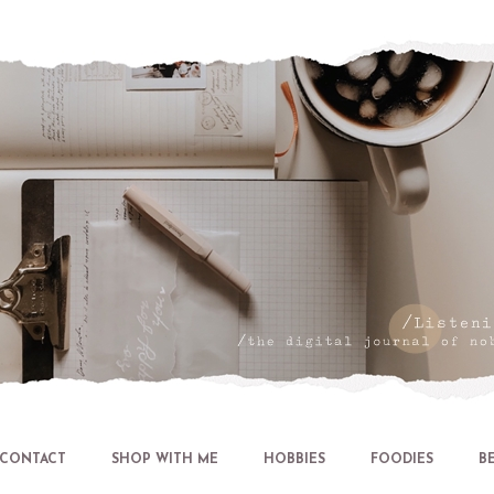
Let's talk about LIFE and Listen
CONTACT
SHOP WITH ME
HOBBIES
FOODIES
B