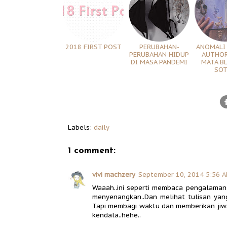
2018 FIRST POST
PERUBAHAN-
ANOMALI
PERUBAHAN HIDUP
AUTHOR
DI MASA PANDEMI
MATA B
SO
Labels:
daily
1 comment:
vivi machzery
September 10, 2014 5:56 
Waaah..ini seperti membaca pengalaman p
menyenangkan..Dan melihat tulisan yang 
Tapi membagi waktu dan memberikan jiw
kendala..hehe..