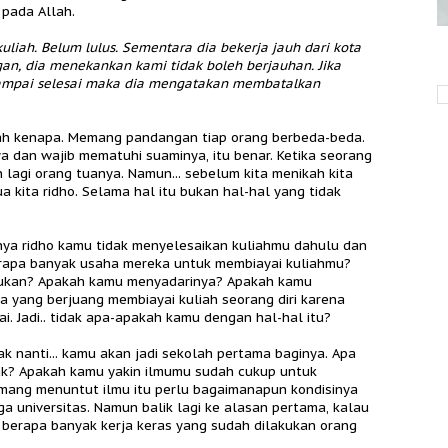
pada Allah.
kuliah. Belum lulus. Sementara dia bekerja jauh dari kota
an, dia menekankan kami tidak boleh berjauhan. Jika
sampai selesai maka dia mengatakan membatalkan
Entah kenapa. Memang pandangan tiap orang berbeda-beda.
 dan wajib mematuhi suaminya, itu benar. Ketika seorang
 lagi orang tuanya. Namun... sebelum kita menikah kita
 kita ridho. Selama hal itu bukan hal-hal yang tidak
ya ridho kamu tidak menyelesaikan kuliahmu dahulu dan
rapa banyak usaha mereka untuk membiayai kuliahmu?
ukan? Apakah kamu menyadarinya? Apakah kamu
a yang berjuang membiayai kuliah seorang diri karena
. Jadi.. tidak apa-apakah kamu dengan hal-hal itu?
k nanti... kamu akan jadi sekolah pertama baginya. Apa
ak? Apakah kamu yakin ilmumu sudah cukup untuk
mang menuntut ilmu itu perlu bagaimanapun kondisinya
 universitas. Namun balik lagi ke alasan pertama, kalau
berapa banyak kerja keras yang sudah dilakukan orang