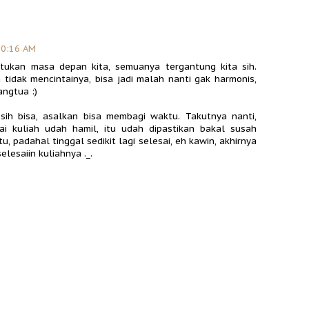
10:16 AM
ukan masa depan kita, semuanya tergantung kita sih.
a tidak mencintainya, bisa jadi malah nanti gak harmonis,
ngtua :)
sih bisa, asalkan bisa membagi waktu. Takutnya nanti,
i kuliah udah hamil, itu udah dipastikan bakal susah
u, padahal tinggal sedikit lagi selesai, eh kawin, akhirnya
elesaiin kuliahnya ._.