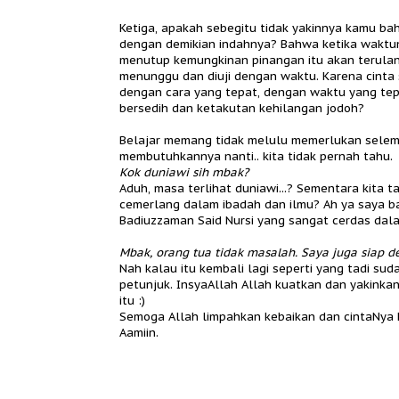
Ketiga, apakah sebegitu tidak yakinnya kamu b
dengan demikian indahnya? Bahwa ketika waktuny
menutup kemungkinan pinangan itu akan terulan
menunggu dan diuji dengan waktu. Karena cinta
dengan cara yang tepat, dengan waktu yang tep
bersedih dan ketakutan kehilangan jodoh?
Belajar memang tidak melulu memerlukan selemb
membutuhkannya nanti.. kita tidak pernah tahu.
Kok duniawi sih mbak?
Aduh, masa terlihat duniawi...? Sementara kita
cemerlang dalam ibadah dan ilmu? Ah ya saya b
Badiuzzaman Said Nursi yang sangat cerdas dala
Mbak, orang tua tidak masalah. Saya juga siap 
Nah kalau itu kembali lagi seperti yang tadi s
petunjuk. InsyaAllah Allah kuatkan dan yakinkan 
itu :)
Semoga Allah limpahkan kebaikan dan cintaNya k
Aamiin.