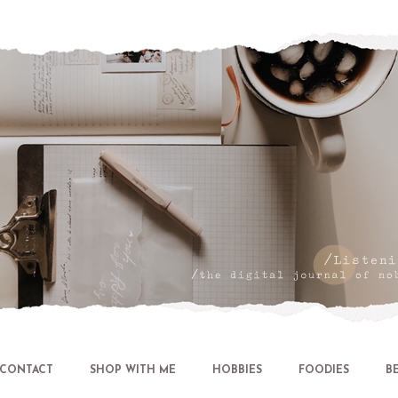
Let's talk about LIFE and Listen
CONTACT
SHOP WITH ME
HOBBIES
FOODIES
B