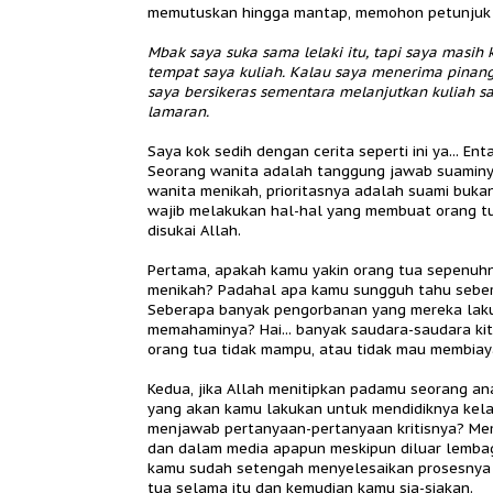
memutuskan hingga mantap, memohon petunjuk 
Mbak saya suka sama lelaki itu, tapi saya masih 
tempat saya kuliah. Kalau saya menerima pinang
saya bersikeras sementara melanjutkan kuliah 
lamaran.
Saya kok sedih dengan cerita seperti ini ya... 
Seorang wanita adalah tanggung jawab suaminya
wanita menikah, prioritasnya adalah suami bukan
wajib melakukan hal-hal yang membuat orang tua
disukai Allah.
Pertama, apakah kamu yakin orang tua sepenuhn
menikah? Padahal apa kamu sungguh tahu sebe
Seberapa banyak pengorbanan yang mereka lak
memahaminya? Hai... banyak saudara-saudara kit
orang tua tidak mampu, atau tidak mau membiayai
Kedua, jika Allah menitipkan padamu seorang ana
yang akan kamu lakukan untuk mendidiknya kel
menjawab pertanyaan-pertanyaan kritisnya? Me
dan dalam media apapun meskipun diluar lembaga
kamu sudah setengah menyelesaikan prosesnya 
tua selama itu dan kemudian kamu sia-siakan.