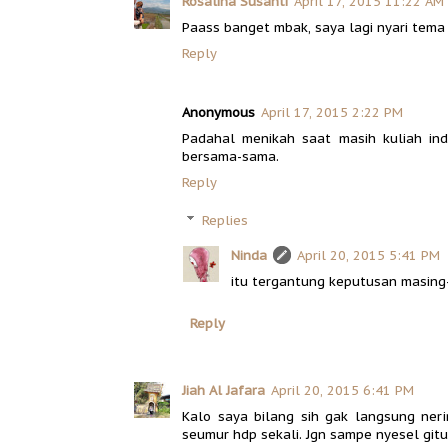
Rosalina Susanti
April 17, 2015 11:22 AM
Paass banget mbak, saya lagi nyari tema 
Reply
Anonymous
April 17, 2015 2:22 PM
Padahal menikah saat masih kuliah i
bersama-sama.
Reply
Replies
Ninda
April 20, 2015 5:41 PM
itu tergantung keputusan masing-
Reply
Jiah Al Jafara
April 20, 2015 6:41 PM
Kalo saya bilang sih gak langsung neri
seumur hdp sekali. Jgn sampe nyesel git