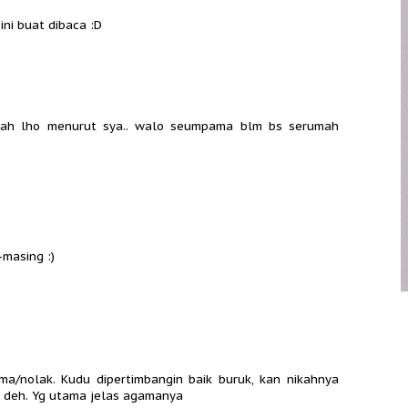
ini buat dibaca :D
ndah lho menurut sya.. walo seumpama blm bs serumah
masing :)
ma/nolak. Kudu dipertimbangin baik buruk, kan nikahnya
u deh. Yg utama jelas agamanya