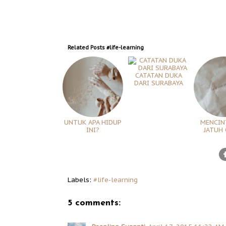
Related Posts
#life-learning
CATATAN DUKA
DARI SURABAYA
UNTUK APA HIDUP
MENCINT
INI?
JATUH 
Labels:
#life-learning
5 comments: