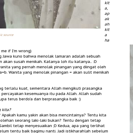
kit
a,
ap
ak
ah
kit
a
ic source
ha
 me if I'm wrong)
ng Jawa kuno bahwa menolak lamaran adalah sebuah
akan susah menikah. Katanya loh itu katanya.. :D
-wanita yang pernah menolak pinangan yang diingat oleh
=b. Wanita yang menolak pinangan = akan sulit menikah
ng terlalu kuat, sementara Allah mengikuti prasangka
 percayakan kesemuanya itu pada Allah. Allah sudah
pa terus berdo'a dan berprasangka baik :)
 kita?
Apakah kamu yakin akan bisa mencintainya? Tentu kita
holehan seorang laki-laki bukan? Tentu dengan tetap
.. Sambil tetap menyesuaikan ;D Kedua, apa yang terlihat
elum tentu baik bagimu nanti. Jadi istikharahlah sebelum