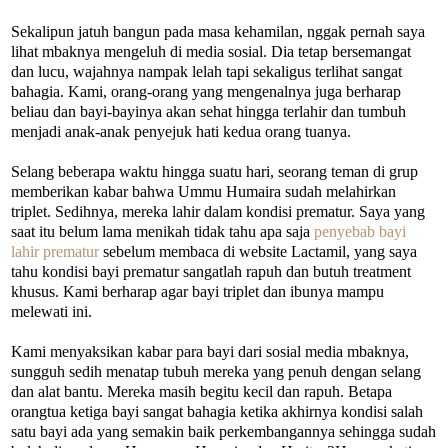
Sekalipun jatuh bangun pada masa kehamilan, nggak pernah saya
lihat mbaknya mengeluh di media sosial. Dia tetap bersemangat
dan lucu, wajahnya nampak lelah tapi sekaligus terlihat sangat
bahagia. Kami, orang-orang yang mengenalnya juga berharap
beliau dan bayi-bayinya akan sehat hingga terlahir dan tumbuh
menjadi anak-anak penyejuk hati kedua orang tuanya.
Selang beberapa waktu hingga suatu hari, seorang teman di grup
memberikan kabar bahwa Ummu Humaira sudah melahirkan
triplet. Sedihnya, mereka lahir dalam kondisi prematur. Saya yang
saat itu belum lama menikah tidak tahu apa saja
penyebab bayi
lahir prematur
sebelum membaca di website Lactamil, yang saya
tahu kondisi bayi prematur sangatlah rapuh dan butuh treatment
khusus. Kami berharap agar bayi triplet dan ibunya mampu
melewati ini.
Kami menyaksikan kabar para bayi dari sosial media mbaknya,
sungguh sedih menatap tubuh mereka yang penuh dengan selang
dan alat bantu. Mereka masih begitu kecil dan rapuh. Betapa
orangtua ketiga bayi sangat bahagia ketika akhirnya kondisi salah
satu bayi ada yang semakin baik perkembangannya sehingga sudah