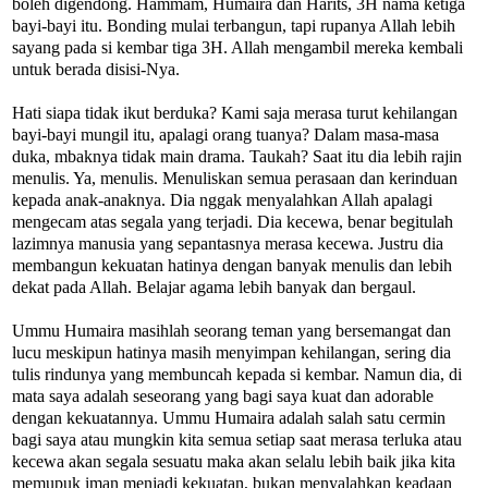
boleh digendong. Hammam, Humaira dan Harits, 3H nama ketiga
bayi-bayi itu. Bonding mulai terbangun, tapi rupanya Allah lebih
sayang pada si kembar tiga 3H. Allah mengambil mereka kembali
untuk berada disisi-Nya.
Hati siapa tidak ikut berduka? Kami saja merasa turut kehilangan
bayi-bayi mungil itu, apalagi orang tuanya? Dalam masa-masa
duka, mbaknya tidak main drama. Taukah? Saat itu dia lebih rajin
menulis. Ya, menulis. Menuliskan semua perasaan dan kerinduan
kepada anak-anaknya. Dia nggak menyalahkan Allah apalagi
mengecam atas segala yang terjadi. Dia kecewa, benar begitulah
lazimnya manusia yang sepantasnya merasa kecewa. Justru dia
membangun kekuatan hatinya dengan banyak menulis dan lebih
dekat pada Allah. Belajar agama lebih banyak dan bergaul.
Ummu Humaira masihlah seorang teman yang bersemangat dan
lucu meskipun hatinya masih menyimpan kehilangan, sering dia
tulis rindunya yang membuncah kepada si kembar. Namun dia, di
mata saya adalah seseorang yang bagi saya kuat dan adorable
dengan kekuatannya. Ummu Humaira adalah salah satu cermin
bagi saya atau mungkin kita semua setiap saat merasa terluka atau
kecewa akan segala sesuatu maka akan selalu lebih baik jika kita
memupuk iman menjadi kekuatan, bukan menyalahkan keadaan