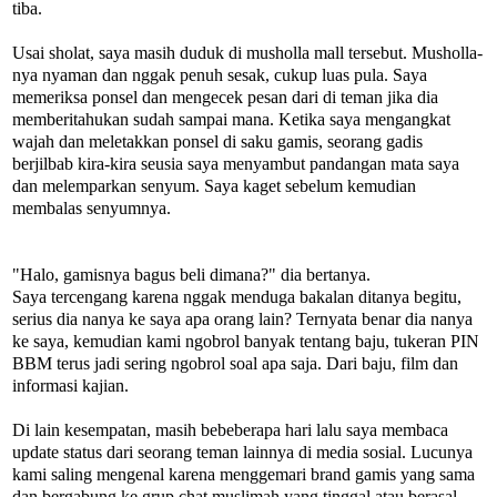
tiba.
Usai sholat, saya masih duduk di musholla mall tersebut. Musholla-
nya nyaman dan nggak penuh sesak, cukup luas pula. Saya
memeriksa ponsel dan mengecek pesan dari di teman jika dia
memberitahukan sudah sampai mana. Ketika saya mengangkat
wajah dan meletakkan ponsel di saku gamis, seorang gadis
berjilbab kira-kira seusia saya menyambut pandangan mata saya
dan melemparkan senyum. Saya kaget sebelum kemudian
membalas senyumnya.
"Halo, gamisnya bagus beli dimana?" dia bertanya.
Saya tercengang karena nggak menduga bakalan ditanya begitu,
serius dia nanya ke saya apa orang lain? Ternyata benar dia nanya
ke saya, kemudian kami ngobrol banyak tentang baju, tukeran PIN
BBM terus jadi sering ngobrol soal apa saja. Dari baju, film dan
informasi kajian.
Di lain kesempatan, masih bebeberapa hari lalu saya membaca
update status dari seorang teman lainnya di media sosial. Lucunya
kami saling mengenal karena menggemari brand gamis yang sama
dan bergabung ke grup chat muslimah yang tinggal atau berasal