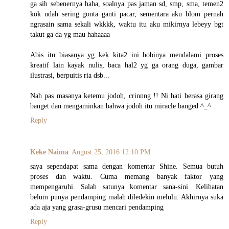
ga sih sebenernya haha, soalnya pas jaman sd, smp, sma, temen2
kok udah sering gonta ganti pacar, sementara aku blom pernah
ngrasain sama sekali wkkkk, waktu itu aku mikirnya lebeyy bgt
takut ga da yg mau hahaaaa
Abis itu biasanya yg kek kita2 ini hobinya mendalami proses
kreatif lain kayak nulis, baca hal2 yg ga orang duga, gambar
ilustrasi, berpuitis ria dsb...
Nah pas masanya ketemu jodoh, crinnng !! Ni hati berasa girang
banget dan mengaminkan bahwa jodoh itu miracle banged ^_^
Reply
Keke Naima
August 25, 2016 12:10 PM
saya sependapat sama dengan komentar Shine. Semua butuh
proses dan waktu. Cuma memang banyak faktor yang
mempengaruhi. Salah satunya komentar sana-sini. Kelihatan
belum punya pendamping malah diledekin melulu. Akhirnya suka
ada aja yang grasa-grusu mencari pendamping
Reply