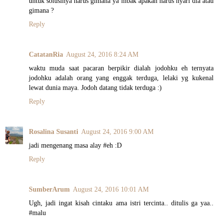
untuk solusinya harus gimana ya mbak apakah harus nyari dia atau
gimana ?
Reply
CatatanRia
August 24, 2016 8:24 AM
waktu muda saat pacaran berpikir dialah jodohku eh ternyata
jodohku adalah orang yang enggak terduga, lelaki yg kukenal
lewat dunia maya. Jodoh datang tidak terduga :)
Reply
Rosalina Susanti
August 24, 2016 9:00 AM
jadi mengenang masa alay #eh :D
Reply
SumberArum
August 24, 2016 10:01 AM
Ugh, jadi ingat kisah cintaku ama istri tercinta.. ditulis ga yaa..
#malu