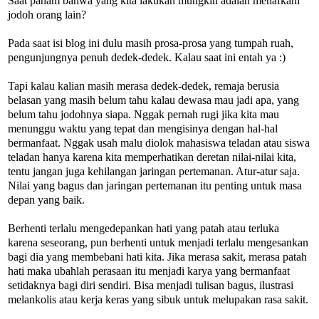
Saat paham bahwa yang kita lakukan mungkin adalah menafkahi
jodoh orang lain?
Pada saat isi blog ini dulu masih prosa-prosa yang tumpah ruah,
pengunjungnya penuh dedek-dedek. Kalau saat ini entah ya :)
Tapi kalau kalian masih merasa dedek-dedek, remaja berusia
belasan yang masih belum tahu kalau dewasa mau jadi apa, yang
belum tahu jodohnya siapa. Nggak pernah rugi jika kita mau
menunggu waktu yang tepat dan mengisinya dengan hal-hal
bermanfaat. Nggak usah malu diolok mahasiswa teladan atau siswa
teladan hanya karena kita memperhatikan deretan nilai-nilai kita,
tentu jangan juga kehilangan jaringan pertemanan. Atur-atur saja.
Nilai yang bagus dan jaringan pertemanan itu penting untuk masa
depan yang baik.
Berhenti terlalu mengedepankan hati yang patah atau terluka
karena seseorang, pun berhenti untuk menjadi terlalu mengesankan
bagi dia yang membebani hati kita. Jika merasa sakit, merasa patah
hati maka ubahlah perasaan itu menjadi karya yang bermanfaat
setidaknya bagi diri sendiri. Bisa menjadi tulisan bagus, ilustrasi
melankolis atau kerja keras yang sibuk untuk melupakan rasa sakit.