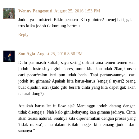
Wenny Pangestuti
August 25, 2016 1:53 PM
Jodoh ya... misteri. Bikin penasrn. Klo g pinter2 menej hati, galau
trus ktika jodoh tk kunjung bertmu.
Reply
Son Agia
August 25, 2016 8:58 PM
Dulu pas masih kuliah, saya sering diskusi ama temen-temen soal
jodoh. Ilustrasinya gini: "cees, umur kita kan udah 20an,konsep
cari pacar/calon istri pun udah beda. Tapi pertanyaannya, cari
jodoh itu gimana? Apakah kita harus-harus 'sengaja' nyari2 orang
buat dijadiin istri (kalo gitu berarti cinta yang kita dapet gak akan
natural dong?).
Ataukah harus let it flow aja? Menunggu jodoh datang dengan
tidak disengaja. Nah kalo gini,kebayang kan gimana jadinya. Cinta
akan terasa natural. Soalnya kita dipertemukan dengan proses yang
'tidak maksa', atau dalam istilah abege: kita emang jodoh dari
sananya."