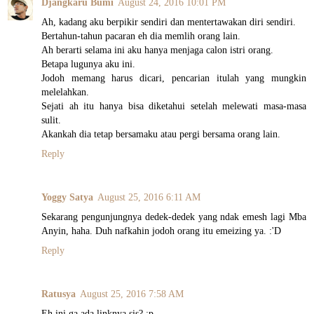
Djangkaru Bumi
August 24, 2016 10:01 PM
Ah, kadang aku berpikir sendiri dan mentertawakan diri sendiri.
Bertahun-tahun pacaran eh dia memlih orang lain.
Ah berarti selama ini aku hanya menjaga calon istri orang.
Betapa lugunya aku ini.
Jodoh memang harus dicari, pencarian itulah yang mungkin
melelahkan.
Sejati ah itu hanya bisa diketahui setelah melewati masa-masa
sulit.
Akankah dia tetap bersamaku atau pergi bersama orang lain.
Reply
Yoggy Satya
August 25, 2016 6:11 AM
Sekarang pengunjungnya dedek-dedek yang ndak emesh lagi Mba
Anyin, haha. Duh nafkahin jodoh orang itu emeizing ya. :'D
Reply
Ratusya
August 25, 2016 7:58 AM
Eh ini ga ada linknya sis? :p