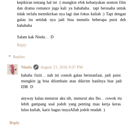
kepikiran tentang hal ini :( mungkin efek kebanyakan nonton film
dan drama romance juga kali ya hahahaha.. tapi berusaha untuk
tidak terlalu memikirkan nya lagi dan fokus kuliah :) Tapi dengan
galau itu setidak nya jadi bisa menulis beberapa puisi deh
hahahaha
Salam kak Ninda... :D
Reply
Replies
Ninda
August 23, 2016 9:07 PM
hahaha fiziii... nah ini contoh galau bermanfaat, jadi puisi.
mungkin jg bisa dilombain atau dikirim hasilnya biar jadi
IDR :D
anyway kalau menurut aku sih, menurut aku lho... cowok itu
lebih gampang soal jodoh yang penting mau kerja keras.
lulus kuliah, karir bagus insyaAllah jodoh mudah :)
Reply