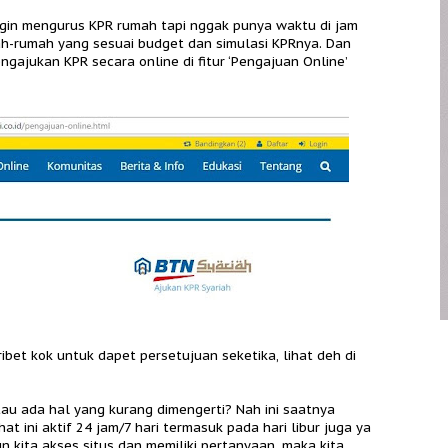
ngin mengurus KPR rumah tapi nggak punya waktu di jam
mah-rumah yang sesuai budget dan simulasi KPRnya. Dan
gajukan KPR secara online di fitur ‘Pengajuan Online’
bet kok untuk dapet persetujuan seketika, lihat deh di
tau ada hal yang kurang dimengerti? Nah ini saatnya
hat ini aktif 24 jam/7 hari termasuk pada hari libur juga ya
pun kita akses situs dan memiliki pertanyaan, maka kita