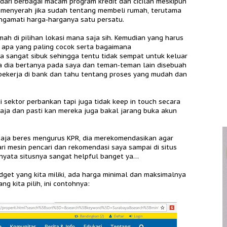
ari berbagai macam program kredit dan cicilan meskipun
ia menyerah jika sudah tentang membeli rumah, terutama
gamati harga-harganya satu persatu.
mah di pilihan lokasi mana saja sih. Kemudian yang harus
 apa yang paling cocok serta bagaimana
a sangat sibuk sehingga tentu tidak sempat untuk keluar
a dia bertanya pada saya dan teman-teman lain disebuah
g bekerja di bank dan tahu tentang proses yang mudah dan
i sektor perbankan tapi juga tidak keep in touch secara
 aja dan pasti kan mereka juga bakal jarang buka akun
saja beres mengurus KPR, dia merekomendasikan agar
ri mesin pencari dan rekomendasi saya sampai di situs
ernyata situsnya sangat helpful banget ya…
budget yang kita miliki, ada harga minimal dan maksimalnya
g kita pilih, ini contohnya: