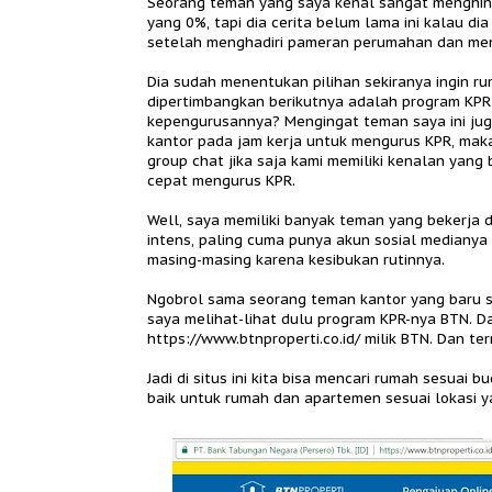
Seorang teman yang saya kenal sangat menghind
yang 0%, tapi dia cerita belum lama ini kalau d
setelah menghadiri pameran perumahan dan men
Dia sudah menentukan pilihan sekiranya ingin ru
dipertimbangkan berikutnya adalah program KPR
kepengurusannya? Mengingat teman saya ini jug
kantor pada jam kerja untuk mengurus KPR, mak
group chat jika saja kami memiliki kenalan yan
cepat mengurus KPR.
Well, saya memiliki banyak teman yang bekerja d
intens, paling cuma punya akun sosial medianya
masing-masing karena kesibukan rutinnya.
Ngobrol sama seorang teman kantor yang baru 
saya melihat-lihat dulu program KPR-nya BTN. Da
https://www.btnproperti.co.id/ milik BTN. Dan t
Jadi di situs ini kita bisa mencari rumah sesuai 
baik untuk rumah dan apartemen sesuai lokasi yan