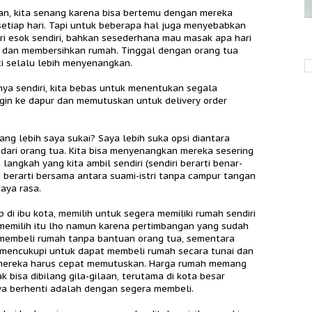
, kita senang karena bisa bertemu dengan mereka
tiap hari. Tapi untuk beberapa hal juga menyebabkan
i esok sendiri, bahkan sesederhana mau masak apa hari
ci dan membersihkan rumah. Tinggal dengan orang tua
i selalu lebih menyenangkan.
nya sendiri, kita bebas untuk menentukan segala
gin ke dapur dan memutuskan untuk delivery order
ng lebih saya sukai? Saya lebih suka opsi diantara
 dari orang tua. Kita bisa menyenangkan mereka sesering
ngkah yang kita ambil sendiri (sendiri berarti benar-
ri berarti bersama antara suami-istri tanpa campur tangan
saya rasa.
i ibu kota, memilih untuk segera memiliki rumah sendiri
memilih itu lho namun karena pertimbangan yang sudah
 membeli rumah tanpa bantuan orang tua, sementara
mencukupi untuk dapat membeli rumah secara tunai dan
 mereka harus cepat memutuskan. Harga rumah memang
k bisa dibilang gila-gilaan, terutama di kota besar
a berhenti adalah dengan segera membeli.