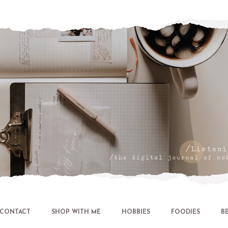
Let's talk about LIFE and Listen
CONTACT
SHOP WITH ME
HOBBIES
FOODIES
B