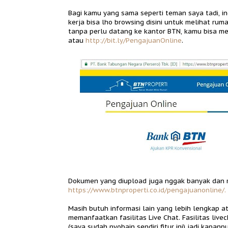
Bagi kamu yang sama seperti teman saya tadi, i
kerja bisa lho browsing disini untuk melihat ru
tanpa perlu datang ke kantor BTN, kamu bisa men
atau
http://bit.ly/PengajuanOnline
.
Dokumen yang diupload juga nggak banyak dan ri
https://www.btnproperti.co.id/pengajuanonline/.
Masih butuh informasi lain yang lebih lengkap a
memanfaatkan fasilitas Live Chat. Fasilitas livec
(saya sudah nyobain sendiri fitur ini) jadi kapan