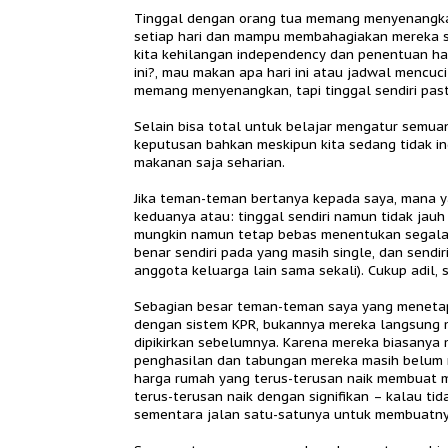
Tinggal dengan orang tua memang menyenangkan
setiap hari dan mampu membahagiakan mereka se
kita kehilangan independency dan penentuan har
ini?, mau makan apa hari ini atau jadwal mencu
memang menyenangkan, tapi tinggal sendiri past
Selain bisa total untuk belajar mengatur semua
keputusan bahkan meskipun kita sedang tidak in
makanan saja seharian.
Jika teman-teman bertanya kepada saya, mana ya
keduanya atau: tinggal sendiri namun tidak jauh
mungkin namun tetap bebas menentukan segala la
benar sendiri pada yang masih single, dan sendi
anggota keluarga lain sama sekali). Cukup adil, 
Sebagian besar teman-teman saya yang menetap d
dengan sistem KPR, bukannya mereka langsung 
dipikirkan sebelumnya. Karena mereka biasanya
penghasilan dan tabungan mereka masih belum 
harga rumah yang terus-terusan naik membuat
terus-terusan naik dengan signifikan – kalau tida
sementara jalan satu-satunya untuk membuatny