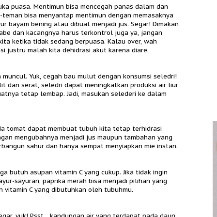
buka puasa. Mentimun bisa mencegah panas dalam dan
an-teman bisa menyantap mentimun dengan memasaknya
ur bayam bening atau dibuat menjadi jus. Segar! Dimakan
abe dan kacangnya harus terkontrol juga ya, jangan
ita ketika tidak sedang berpuasa. Kalau over, wah
 justru malah kita dehidrasi akut karena diare.
 muncul. Yuk, cegah bau mulut dengan konsumsi seledri!
t dan serat, seledri dapat meningkatkan produksi air liur
nya tetap lembap. Jadi, masukan selederi ke dalam
 tomat dapat membuat tubuh kita tetap terhidrasi
ngan mengubahnya menjadi jus maupun tambahan yang
terbangun sahur dan hanya sempat menyiapkan mie instan.
ga butuh asupan vitamin C yang cukup. Jika tidak ingin
ur-sayuran, paprika merah bisa menjadi pilihan yang
an vitamin C yang dibutuhkan oleh tubuhmu.
ar, yuk! Psst... kandungan air yang terdapat pada daun