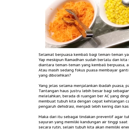
Selamat berpuasa kembali bagi teman-teman y
Yap meskipun Ramadhan sudah berlalu dan kita s
diantara teman-teman yang kembali berpuasa, a
Atau masih sedang fokus puasa membayar gant
yang dibolehkan?
Yang jelas selama menjalankan ibadah puasa, pa
Tantangan haus justru lebih besar bagi sebagia
melelahkan, berada di ruangan ber AC yang din
membuat tubuh kita dengan cepat kehilangan cair
pengaruh dehidrasi, menjadi lebih kering dan ka
Maka dari itu sebagai tindakan preventif agar tu
sayuran yang memiliki kandungan air tinggi sa
secara rutin, selain tubuh kita akan memiliki ene