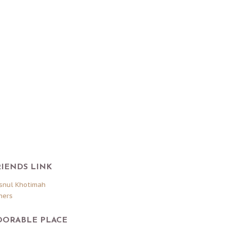
RIENDS LINK
snul Khotimah
hers
DORABLE PLACE