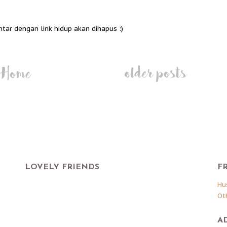
ntar dengan link hidup akan dihapus :)
LOVELY FRIENDS
F
Hu
Ot
A