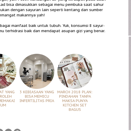
salad bisa dimasukkan sebagai menu pembuka saat sahur
dukan dengan sayuran lain seperti kentang dan sumber
n semangat makannya yah!
bagai manfaat baik untuk tubuh. Yuk, konsumsi 8 sayur-
u terhidrasi baik dan mendapat asupan gizi yang benar.
AT YANG
3 KEBIASAAN YANG
MARCH 2018 PLAN:
EROLEH
BISA MEMICU
PINDAHAN TANPA
MEMAKAI
INFERTILITAS PRIA
MAKSA PUNYA
FUM
KITCHEN SET
BAGUS