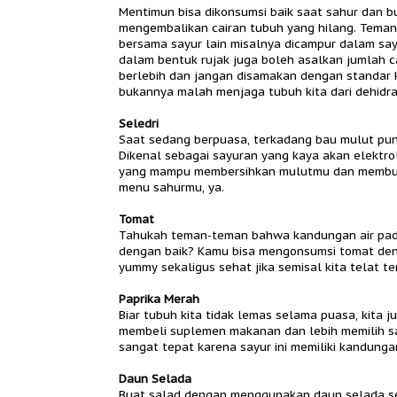
Mentimun bisa dikonsumsi baik saat sahur dan 
mengembalikan cairan tubuh yang hilang. Tem
bersama sayur lain misalnya dicampur dalam say
dalam bentuk rujak juga boleh asalkan jumlah c
berlebih dan jangan disamakan dengan standar k
bukannya malah menjaga tubuh kita dari dehidrasi
Seledri
Saat sedang berpuasa, terkadang bau mulut pun
Dikenal sebagai sayuran yang kaya akan elektroli
yang mampu membersihkan mulutmu dan membuat
menu sahurmu, ya.
Tomat
Tahukah teman-teman bahwa kandungan air pada
dengan baik? Kamu bisa mengonsumsi tomat de
yummy sekaligus sehat jika semisal kita telat 
Paprika Merah
Biar tubuh kita tidak lemas selama puasa, kita ju
membeli suplemen makanan dan lebih memilih say
sangat tepat karena sayur ini memiliki kandung
Daun Selada
Buat salad dengan menggunakan daun selada seg