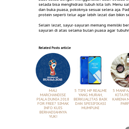
selada bisa menghidrasi tubuh kita loh. Menu 
dan buka puasa, pokoknya sesuai selera aja. Pa
protein seperti telur agar lebih lezat dan biki
Selain lezat, sayur-sayuran memang memiliki ber
sayuran di atas selama bulan puasa agar tubuhm
Related Posts
article
MAU
5 TIPE HP REALME
5 MANFA
MARCHANDISE
YANG MURAH,
KITA P
PIALA DUNIA 2018
BERKUALITAS BAIK
KARENA 
FOR FREE? SIMAK
DAN SPESIFIKASI
PAR
INFO KUIS
MUMPUNI
BERHADIAHNYA
YUK!