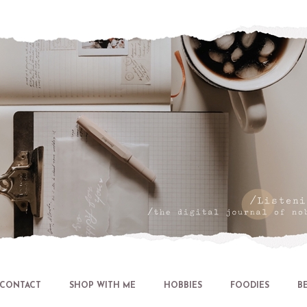
Let's talk about LIFE and Listen
CONTACT
SHOP WITH ME
HOBBIES
FOODIES
B