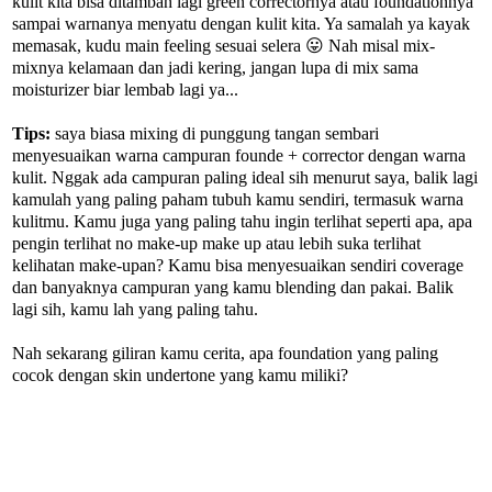
kulit kita bisa ditambah lagi green correctornya atau foundationnya
sampai warnanya menyatu dengan kulit kita. Ya samalah ya kayak
memasak, kudu main feeling sesuai selera 😛 Nah misal mix-
mixnya kelamaan dan jadi kering, jangan lupa di mix sama
moisturizer biar lembab lagi ya...
Tips:
saya biasa mixing di punggung tangan sembari
menyesuaikan warna campuran founde + corrector dengan warna
kulit. Nggak ada campuran paling ideal sih menurut saya, balik lagi
kamulah yang paling paham tubuh kamu sendiri, termasuk warna
kulitmu. Kamu juga yang paling tahu ingin terlihat seperti apa, apa
pengin terlihat no make-up make up atau lebih suka terlihat
kelihatan make-upan? Kamu bisa menyesuaikan sendiri coverage
dan banyaknya campuran yang kamu blending dan pakai. Balik
lagi sih, kamu lah yang paling tahu.
Nah sekarang giliran kamu cerita, apa foundation yang paling
cocok dengan skin undertone yang kamu miliki?