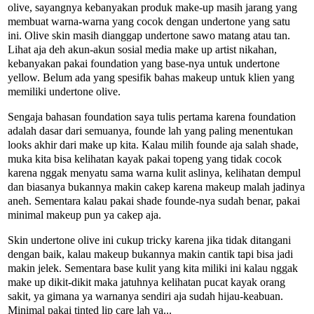
olive, sayangnya kebanyakan produk make-up masih jarang yang
membuat warna-warna yang cocok dengan undertone yang satu
ini. Olive skin masih dianggap undertone sawo matang atau tan.
Lihat aja deh akun-akun sosial media make up artist nikahan,
kebanyakan pakai foundation yang base-nya untuk undertone
yellow. Belum ada yang spesifik bahas makeup untuk klien yang
memiliki undertone olive.
Sengaja bahasan foundation saya tulis pertama karena foundation
adalah dasar dari semuanya, founde lah yang paling menentukan
looks akhir dari make up kita. Kalau milih founde aja salah shade,
muka kita bisa kelihatan kayak pakai topeng yang tidak cocok
karena nggak menyatu sama warna kulit aslinya, kelihatan dempul
dan biasanya bukannya makin cakep karena makeup malah jadinya
aneh. Sementara kalau pakai shade founde-nya sudah benar, pakai
minimal makeup pun ya cakep aja.
Skin undertone olive ini cukup tricky karena jika tidak ditangani
dengan baik, kalau makeup bukannya makin cantik tapi bisa jadi
makin jelek. Sementara base kulit yang kita miliki ini kalau nggak
make up dikit-dikit maka jatuhnya kelihatan pucat kayak orang
sakit, ya gimana ya warnanya sendiri aja sudah hijau-keabuan.
Minimal pakai tinted lip care lah ya...