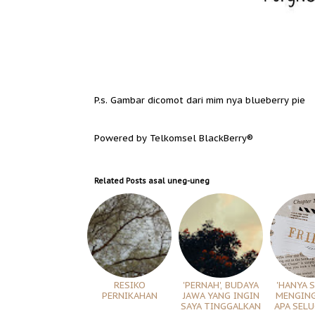
P.s. Gambar dicomot dari mim nya blueberry pie
Powered by Telkomsel BlackBerry®
Related Posts
asal uneg-uneg
RESIKO
'PERNAH', BUDAYA
'HANYA 
PERNIKAHAN
JAWA YANG INGIN
MENGING
SAYA TINGGALKAN
APA SELU