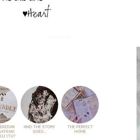
SEKEDAR
AND THE STORY
THE PERFECT
ATKAN',
GOES...
HOME
CU ITU?