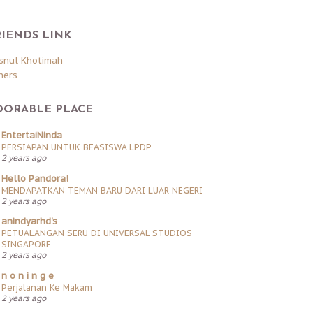
RIENDS LINK
snul Khotimah
hers
DORABLE PLACE
EntertaiNinda
PERSIAPAN UNTUK BEASISWA LPDP
2 years ago
Hello Pandora!
MENDAPATKAN TEMAN BARU DARI LUAR NEGERI
2 years ago
anindyarhd's
PETUALANGAN SERU DI UNIVERSAL STUDIOS
SINGAPORE
2 years ago
n o n i n g e
Perjalanan Ke Makam
2 years ago