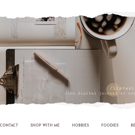
Let's talk about LIFE and Listen
CONTACT
SHOP WITH ME
HOBBIES
FOODIES
B