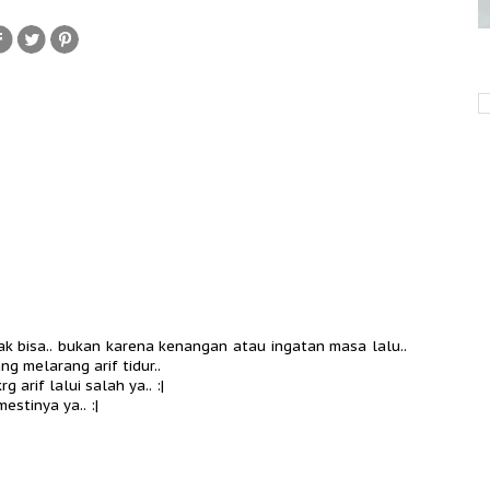
gak bisa.. bukan karena kenangan atau ingatan masa lalu..
ng melarang arif tidur..
g arif lalui salah ya.. :|
estinya ya.. :|