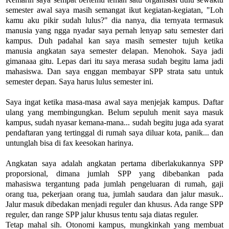
semester awal saya masih semangat ikut kegiatan-kegiatan, "Loh
kamu aku pikir sudah lulus?" dia nanya, dia ternyata termasuk
manusia yang ngga nyadar saya pernah lenyap satu semester dari
kampus. Duh padahal kan saya masih semester tujuh ketika
manusia angkatan saya semester delapan. Menohok. Saya jadi
gimanaaa gitu. Lepas dari itu saya merasa sudah begitu lama jadi
mahasiswa. Dan saya enggan membayar SPP strata satu untuk
semester depan. Saya harus lulus semester ini.
Saya ingat ketika masa-masa awal saya menjejak kampus. Daftar
ulang yang membingungkan. Belum sepuluh menit saya masuk
kampus, sudah nyasar kemana-mana... sudah begitu juga ada syarat
pendaftaran yang tertinggal di rumah saya diluar kota, panik... dan
untunglah bisa di fax keesokan harinya.
Angkatan saya adalah angkatan pertama diberlakukannya SPP
proporsional, dimana jumlah SPP yang dibebankan pada
mahasiswa tergantung pada jumlah pengeluaran di rumah, gaji
orang tua, pekerjaan orang tua, jumlah saudara dan jalur masuk..
Jalur masuk dibedakan menjadi reguler dan khusus. Ada range SPP
reguler, dan range SPP jalur khusus tentu saja diatas reguler.
Tetap mahal sih. Otonomi kampus, mungkinkah yang membuat