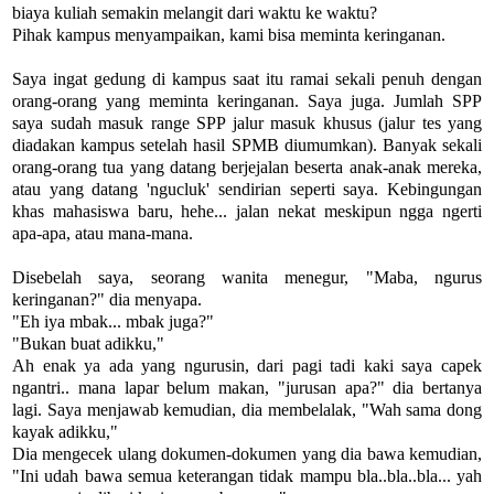
biaya kuliah semakin melangit dari waktu ke waktu?
Pihak kampus menyampaikan, kami bisa meminta keringanan.
Saya ingat gedung di kampus saat itu ramai sekali penuh dengan
orang-orang yang meminta keringanan. Saya juga. Jumlah SPP
saya sudah masuk range SPP jalur masuk khusus (jalur tes yang
diadakan kampus setelah hasil SPMB diumumkan). Banyak sekali
orang-orang tua yang datang berjejalan beserta anak-anak mereka,
atau yang datang 'ngucluk' sendirian seperti saya. Kebingungan
khas mahasiswa baru, hehe... jalan nekat meskipun ngga ngerti
apa-apa, atau mana-mana.
Disebelah saya, seorang wanita menegur, "Maba, ngurus
keringanan?" dia menyapa.
"Eh iya mbak... mbak juga?"
"Bukan buat adikku,"
Ah enak ya ada yang ngurusin, dari pagi tadi kaki saya capek
ngantri.. mana lapar belum makan, "jurusan apa?" dia bertanya
lagi. Saya menjawab kemudian, dia membelalak, "Wah sama dong
kayak adikku,"
Dia mengecek ulang dokumen-dokumen yang dia bawa kemudian,
"Ini udah bawa semua keterangan tidak mampu bla..bla..bla... yah