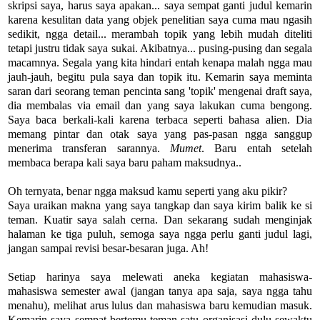
skripsi saya, harus saya apakan... saya sempat ganti judul kemarin
karena kesulitan data yang objek penelitian saya cuma mau ngasih
sedikit, ngga detail... merambah topik yang lebih mudah diteliti
tetapi justru tidak saya sukai. Akibatnya... pusing-pusing dan segala
macamnya. Segala yang kita hindari entah kenapa malah ngga mau
jauh-jauh, begitu pula saya dan topik itu. Kemarin saya meminta
saran dari seorang teman pencinta sang 'topik' mengenai draft saya,
dia membalas via email dan yang saya lakukan cuma bengong.
Saya baca berkali-kali karena terbaca seperti bahasa alien. Dia
memang pintar dan otak saya yang pas-pasan ngga sanggup
menerima transferan sarannya.
Mumet
. Baru entah setelah
membaca berapa kali saya baru paham maksudnya..
Oh ternyata, benar ngga maksud kamu seperti yang aku pikir?
Saya uraikan makna yang saya tangkap dan saya kirim balik ke si
teman. Kuatir saya salah cerna. Dan sekarang sudah menginjak
halaman ke tiga puluh, semoga saya ngga perlu ganti judul lagi,
jangan sampai revisi besar-besaran juga. Ah!
Setiap harinya saya melewati aneka kegiatan mahasiswa-
mahasiswa semester awal (jangan tanya apa saja, saya ngga tahu
menahu), melihat arus lulus dan mahasiswa baru kemudian masuk.
Kemarin saya sempat bertemu teman satu organisasi dulu sewaktu