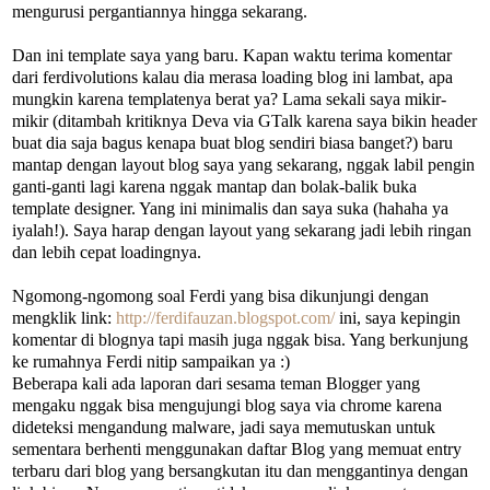
mengurusi pergantiannya hingga sekarang.
Dan ini template saya yang baru. Kapan waktu terima komentar
dari ferdivolutions kalau dia merasa loading blog ini lambat, apa
mungkin karena templatenya berat ya? Lama sekali saya mikir-
mikir (ditambah kritiknya Deva via GTalk karena saya bikin header
buat dia saja bagus kenapa buat blog sendiri biasa banget?) baru
mantap dengan layout blog saya yang sekarang, nggak labil pengin
ganti-ganti lagi karena nggak mantap dan bolak-balik buka
template designer. Yang ini minimalis dan saya suka (hahaha ya
iyalah!). Saya harap dengan layout yang sekarang jadi lebih ringan
dan lebih cepat loadingnya.
Ngomong-ngomong soal Ferdi yang bisa dikunjungi dengan
mengklik link:
http://ferdifauzan.blogspot.com/
ini, saya kepingin
komentar di blognya tapi masih juga nggak bisa. Yang berkunjung
ke rumahnya Ferdi nitip sampaikan ya :)
Beberapa kali ada laporan dari sesama teman Blogger yang
mengaku nggak bisa mengujungi blog saya via chrome karena
dideteksi mengandung malware, jadi saya memutuskan untuk
sementara berhenti menggunakan daftar Blog yang memuat entry
terbaru dari blog yang bersangkutan itu dan menggantinya dengan