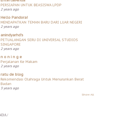
EntertaiNinda
PERSIAPAN UNTUK BEASISWA LPDP
2 years ago
Hello Pandora!
MENDAPATKAN TEMAN BARU DARI LUAR NEGERI
2 years ago
anindyarhd's
PETUALANGAN SERU DI UNIVERSAL STUDIOS
SINGAPORE
2 years ago
n o n i n g e
Perjalanan Ke Makam
2 years ago
ratu de blog
Rekomendasi Olahraga Untuk Menurunkan Berat
Badan
3 years ago
Show All
NDA /