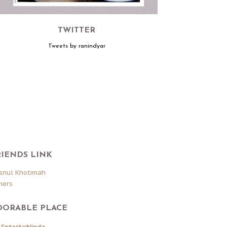
TWITTER
Tweets by ranindyar
RIENDS LINK
snul Khotimah
hers
DORABLE PLACE