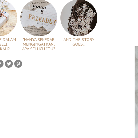
E DALAM
'HANYA SEKEDAR
AND THE STORY
BELI,
MENGINGATKAN',
GOES...
KAH?
APA SELUCU ITU?