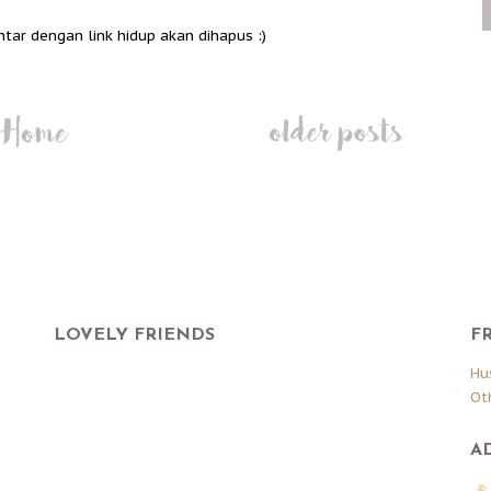
ntar dengan link hidup akan dihapus :)
LOVELY FRIENDS
F
Hu
Ot
A