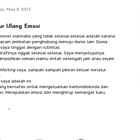
y, May 6, 2013
r Ulang Emosi
u novel wannabe yang tidak selesai-selesai adalah sarana
macam jembatan penghubung menuju dunia lain. Dunia
aya tinggal dengan rutinitas.
draftnya nggak selesai-selesai. Saya menyetujuinya.
enyisihkan sekian waktu entah setengah jam atau sejam
forting
saya, sampah-sampah pikiran keluar melalui
.
saya adalah ini.
yang bernafas untuk mengeluarkan karbondioksida dan
lan. Melepaskan emosi dan menghirup semangat baru.
~