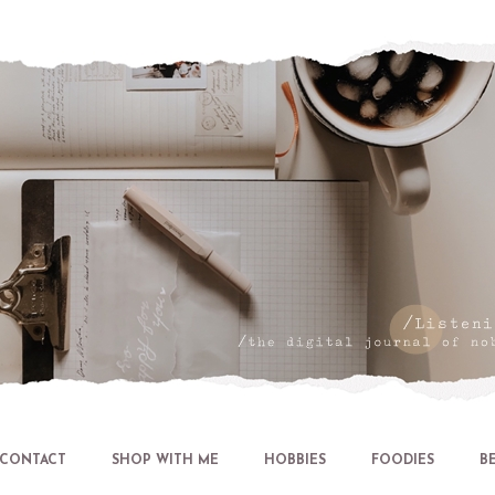
Let's talk about LIFE and Listen
CONTACT
SHOP WITH ME
HOBBIES
FOODIES
B