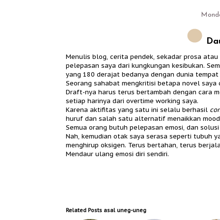
Monda
Dau
Menulis blog, cerita pendek, sekadar prosa ata
pelepasan saya dari kungkungan kesibukan. Se
yang 180 derajat bedanya dengan dunia tempat s
Seorang sahabat mengkritisi betapa novel saya 
Draft-nya harus terus bertambah dengan cara m
setiap harinya dari overtime working saya.
Karena aktifitas yang satu ini selalu berhasil
com
huruf dan salah satu alternatif menaikkan mood
Semua orang butuh pelepasan emosi, dan solusi 
Nah, kemudian otak saya serasa seperti tubuh 
menghirup oksigen. Terus bertahan, terus berja
Mendaur ulang emosi diri sendiri.
Related Posts
asal uneg-uneg