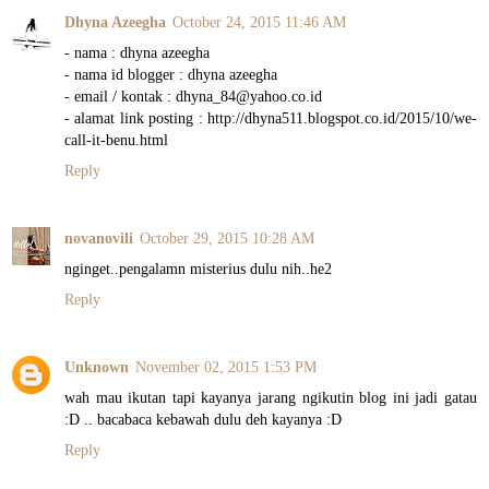
Dhyna Azeegha
October 24, 2015 11:46 AM
- nama : dhyna azeegha
- nama id blogger : dhyna azeegha
- email / kontak : dhyna_84@yahoo.co.id
- alamat link posting : http://dhyna511.blogspot.co.id/2015/10/we-
call-it-benu.html
Reply
novanovili
October 29, 2015 10:28 AM
nginget..pengalamn misterius dulu nih..he2
Reply
Unknown
November 02, 2015 1:53 PM
wah mau ikutan tapi kayanya jarang ngikutin blog ini jadi gatau
:D .. bacabaca kebawah dulu deh kayanya :D
Reply