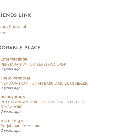
RIENDS LINK
snul Khotimah
hers
DORABLE PLACE
EntertaiNinda
PERSIAPAN UNTUK BEASISWA LPDP
2 years ago
Hello Pandora!
MENDAPATKAN TEMAN BARU DARI LUAR NEGERI
2 years ago
anindyarhd's
PETUALANGAN SERU DI UNIVERSAL STUDIOS
SINGAPORE
2 years ago
n o n i n g e
Perjalanan Ke Makam
2 years ago