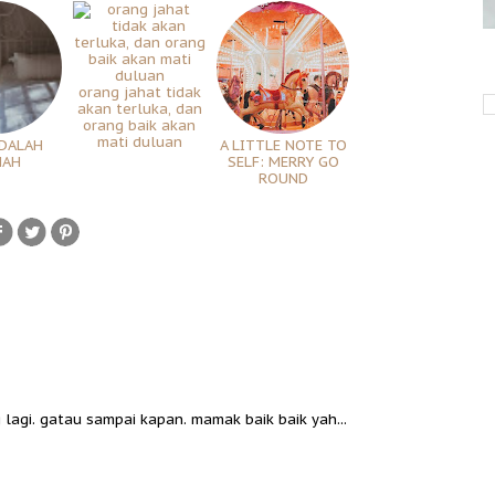
orang jahat tidak
akan terluka, dan
orang baik akan
mati duluan
DALAH
A LITTLE NOTE TO
MAH
SELF: MERRY GO
ROUND
lagi. gatau sampai kapan. mamak baik baik yah...