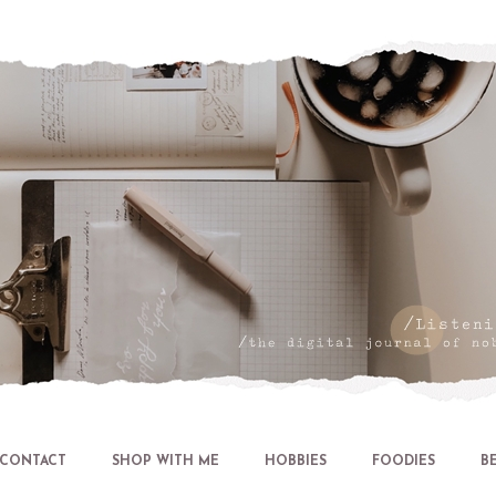
Let's talk about LIFE and Listen
CONTACT
SHOP WITH ME
HOBBIES
FOODIES
B