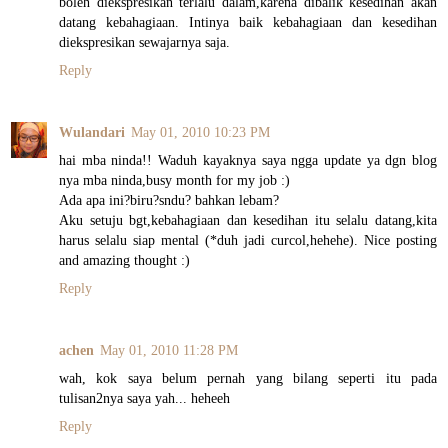
boleh diekspresikan terlalu dalam,karena dibalik kesedihan akan
datang kebahagiaan. Intinya baik kebahagiaan dan kesedihan
diekspresikan sewajarnya saja.
Reply
Wulandari
May 01, 2010 10:23 PM
hai mba ninda!! Waduh kayaknya saya ngga update ya dgn blog
nya mba ninda,busy month for my job :)
Ada apa ini?biru?sndu? bahkan lebam?
Aku setuju bgt,kebahagiaan dan kesedihan itu selalu datang,kita
harus selalu siap mental (*duh jadi curcol,hehehe). Nice posting
and amazing thought :)
Reply
achen
May 01, 2010 11:28 PM
wah, kok saya belum pernah yang bilang seperti itu pada
tulisan2nya saya yah... heheeh
Reply