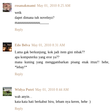
rosanakmami
May 01, 2010 8:25 AM
weik
dapet dimana tuh novelnyz?
mauuuuuuuuuuuu,,,,,,,,,
Reply
Edo Belva
May 01, 2010 8:31 AM
Lama gak berkunjung, kok jadi item gini mbak??
apa komputerku yang eror ya??
mana kuning yang menggambarkan pisang enak ittuu!! hehe,
*lebay!*
Reply
Widya Putri
May 01, 2010 8:44 AM
wah anyin...
kata-kata hati berkabut biru, lebam nya keren, hehe :)
Reply