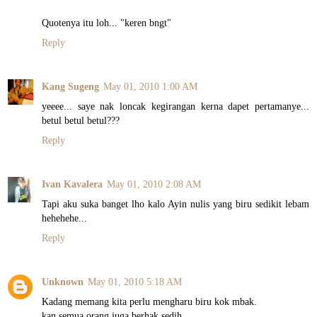
Quotenya itu loh... "keren bngt"
Reply
Kang Sugeng
May 01, 2010 1:00 AM
yeeee... saye nak loncak kegirangan kerna dapet pertamanye...
betul betul betul???
Reply
Ivan Kavalera
May 01, 2010 2:08 AM
Tapi aku suka banget lho kalo Ayin nulis yang biru sedikit lebam
hehehehe...
Reply
Unknown
May 01, 2010 5:18 AM
Kadang memang kita perlu mengharu biru kok mbak.
kan semua orang juga berhak sedih..