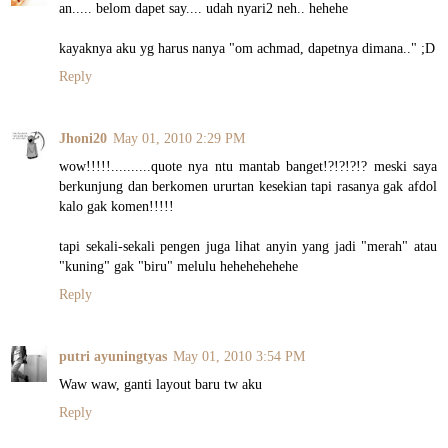
an..... belom dapet say.... udah nyari2 neh.. hehehe
kayaknya aku yg harus nanya "om achmad, dapetnya dimana.." ;D
Reply
Jhoni20
May 01, 2010 2:29 PM
wow!!!!!..........quote nya ntu mantab banget!?!?!?!? meski saya
berkunjung dan berkomen ururtan kesekian tapi rasanya gak afdol
kalo gak komen!!!!!
tapi sekali-sekali pengen juga lihat anyin yang jadi "merah" atau
"kuning" gak "biru" melulu hehehehehehe
Reply
putri ayuningtyas
May 01, 2010 3:54 PM
Waw waw, ganti layout baru tw aku
Reply