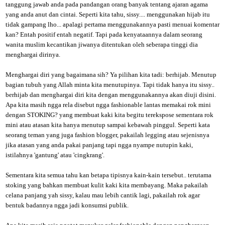
tanggung jawab anda pada pandangan orang banyak tentang ajaran agama
yang anda anut dan cintai. Seperti kita tahu, sissy.... menggunakan hijab itu
tidak gampang lho... apalagi pertama menggunakannya pasti menuai komentar
kan? Entah positif entah negatif. Tapi pada kenyataannya dalam seorang
wanita muslim kecantikan jiwanya ditentukan oleh seberapa tinggi dia
menghargai dirinya.
Menghargai diri yang bagaimana sih? Ya pilihan kita tadi: berhijab. Menutup
bagian tubuh yang Allah minta kita menutupinya. Tapi tidak hanya itu sissy..
berhijab dan menghargai diri kita dengan menggunakannya akan diuji disini.
Apa kita masih ngga rela disebut ngga fashionable lantas memakai rok mini
dengan STOKING? yang membuat kaki kita begitu terekspose sementara rok
mini atau atasan kita hanya menutup sampai kebawah pinggul. Seperti kata
seorang teman yang juga fashion blogger, pakailah legging atau sejenisnya
jika atasan yang anda pakai panjang tapi ngga nyampe nutupin kaki,
istilahnya 'gantung' atau 'cingkrang'.
Sementara kita semua tahu kan betapa tipisnya kain-kain tersebut.. terutama
stoking yang bahkan membuat kulit kaki kita membayang. Maka pakailah
celana panjang yah sissy, kalau mau lebih cantik lagi, pakailah rok agar
bentuk badannya ngga jadi konsumsi publik.