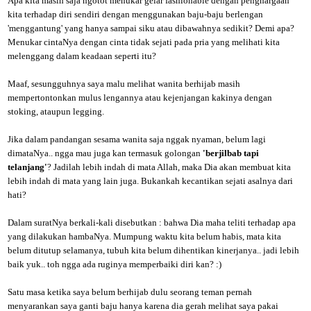
Apa kita masih saja ngotot menukar gelar fashionable dengan penghargaan
kita terhadap diri sendiri dengan menggunakan baju-baju berlengan
'menggantung' yang hanya sampai siku atau dibawahnya sedikit? Demi apa?
Menukar cintaNya dengan cinta tidak sejati pada pria yang melihati kita
melenggang dalam keadaan seperti itu?
Maaf, sesungguhnya saya malu melihat wanita berhijab masih
mempertontonkan mulus lengannya atau kejenjangan kakinya dengan
stoking, ataupun legging.
Jika dalam pandangan sesama wanita saja nggak nyaman, belum lagi
dimataNya.. ngga mau juga kan termasuk golongan
'berjilbab tapi
telanjang'
? Jadilah lebih indah di mata Allah, maka Dia akan membuat kita
lebih indah di mata yang lain juga. Bukankah kecantikan sejati asalnya dari
hati?
Dalam suratNya berkali-kali disebutkan : bahwa Dia maha teliti terhadap apa
yang dilakukan hambaNya. Mumpung waktu kita belum habis, mata kita
belum ditutup selamanya, tubuh kita belum dihentikan kinerjanya.. jadi lebih
baik yuk.. toh ngga ada ruginya memperbaiki diri kan? :)
Satu masa ketika saya belum berhijab dulu seorang teman pernah
menyarankan saya ganti baju hanya karena dia gerah melihat saya pakai