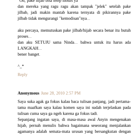
"Oh, pake hijab bisa tetep modis ya"
dan mereka yang ragu ragu akan tampak "jelek" setelah pake
jilbab, jadi makin mantab karena ternyata di pikirannya pake
jilbab tidak mengurangi "kemodisan"nya...
aku percaya, memutuskan pake jilbab/hijab secara benar itu butuh
proses...
dan aku SETUJU sama Ninda... bahwa untuk itu harus ada
LANGKAH...
bener banget.
^_*
Reply
Anonymous
June 28, 2010 2:57 PM
Saya suka agak ga fokus kalau baca tulisan panjang, jadi pertama-
tama maafkan saya kalau komen saya ini sudah terjelaskan pada
tulisan cuma saya ga ngeh karena ga fokus tadi.
Sepanjang ingatan saya, di masa-masa awal Anyin mengenakan
hijab, pernah menulis bahwa bagaimana seseorang menjalankan
agamanya adalah semata-mata urusan yang bersangkutan dengan