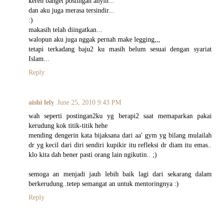
keren banget postingan anyin...
dan aku juga merasa tersindir...
:)
makasih telah diingatkan...
walopun aku juga nggak pernah make legging,,,
tetapi terkadang baju2 ku masih belum sesuai dengan syariat
Islam...
Reply
aishi lely
June 25, 2010 9:43 PM
wah seperti postingan2ku yg berapi2 saat memaparkan pakai
kerudung kok titik-titik hehe
mending dengerin kata bijaksana dari aa' gym yg bilang mulailah
dr yg kecil dari diri sendiri kupikir itu refleksi dr diam itu emas..
klo kita dah bener pasti orang lain ngikutin.. ;)
semoga an menjadi jauh lebih baik lagi dari sekarang dalam
berkerudung..tetep semangat an untuk mentoringnya :)
Reply