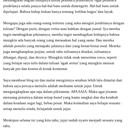
membagikan bagian hidupnya untuk pembaca jendelanya. Agar pembaca
jendelanya selalu punya hal-hal baru untuk dimengerti. Hal-hal baru untuk
dipelajari. Bahwa hidup bukan hanya tentang 'terlihat bagus' dan layak.
Mengapa juga ada orang-orang tertentu yang suka mengisi jendelanya dengan
tulisan? Dengan puisi, dengan cerita atau bahkan dengan jurnal. Iya mereka
ingin membagikan pikirannya, mereka ingin membagikan hidupnya bahwa
mungkin ada banyak orang yang merasakan hal yang sama. Dan mereka
adalah penulis yang menapaki jalannya dari yang benar-benar awal. Mereka
juga mengharapkan pujian, untuk tahu tulisannya disukai, tulisannya
dihargai, dipuji, dan dicerca. Mungkin tidak enak menerima cerca, seperti
yang belajar saya tulis dalam tulisan 'agak serius' yang mungkin menuai
banyak pro dan kontra di kotak komentar.
Saya membuat blog ini dan mulai mengisinya setahun lebih lalu dimulai dari
bahwa saya percaya menulis adalah mediamu untuk jujur. Untuk
mengungkapkan apa saja dalam pikiranmu. APA SAJA. Maka agar jiwamu
menuang penatnya dalam setiap huruf yang kamu rangkai dan dia kembali
dalam keadaan segar lagi, bebas penat. Maka kemudian saya belajar sesuatu :
setiap menulis ninda, belajarlah untuk jujur.
Meskipun selama ini yang kita tahu, jujur sudah nyaris menjadi sesuatu yang
tabu.