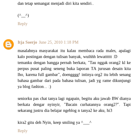
dan tetap semangat menjadi diri kita sendiri..
(^__^)
Reply
Itja Soerjo
June 25, 2010 1:18 PM
masalahnya masyarakat itu kalau membaca rada males, apalagi
kalo postingan dengan tulisan banyak, wuihhh lewatttttt :D
temanku dengan bangga pernah berkata, "Tau nggak orang2 kl ke
perpus pusat paling seneng buka laporan TA jurusan desain kita
lho, karena full gambar", doengggg! intinya org2 itu lebih senang
bahasa gambar dari pada bahasa tulisan, jadi yg rame dikunjungi
ya blog fashion... :)
seniorku pas chat tanya lagi ngapain, begitu aku jawab BW dianya
berkata dengar nyinyir, "Bacain curhatannya orang2?". Tapi
sekarang justru dia belajar ngeblog n tanya2 ke aku, hi3
kira2 gitu deh Nyin, keep smiling ya ^___^
Reply